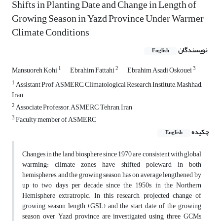
Shifts in Planting Date and Change in Length of
Growing Season in Yazd Province Under Warmer
Climate Conditions
نویسندگان
English
1
2
3
Mansuoreh Kohi
Ebrahim Fattahi
Ebrahim Asadi Oskouei
1
Assistant Prof, ASMERC, Climatological Research Institute, Mashhad,
Iran
2
Associate Professor, ASMERC, Tehran, Iran
3
Faculty member of ASMERC
چکیده
English
Changes in the land biosphere since 1970 are consistent with global
warming: climate zones have shifted poleward in both
hemispheres, and the growing season has on average lengthened by
up to two days per decade since the 1950s in the Northern
Hemisphere extratropic. In this research, projected change of
growing season length (GSL) and the start date of the growing
season over Yazd province are investigated using three GCMs