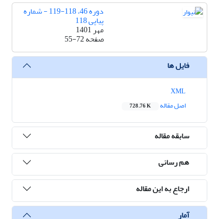
دوره 46، 118-119 - شماره
پیاپی 118
مهر 1401
صفحه
55-72
فایل ها
XML
اصل مقاله
728.76 K
سابقه مقاله
هم رسانی
ارجاع به این مقاله
آمار