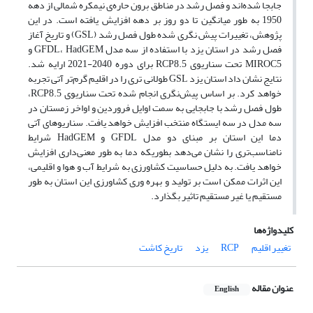
جابجا شده‌اند و فصل رشد در مناطق برون حاره‌ی نیمکره شمالی از دهه
1950 به طور میانگین تا دو روز بر دهه افزایش یافته است. در این
پژوهش، تغییرات پیش نگری شده طول فصل رشد (GSL) و تاریخ آغاز
فصل رشد در استان یزد با استفاده از سه مدل GFDL، HadGEM و
MIROC5 تحت سناریوی RCP8.5 برای دوره 2040-2021 ارایه شد.
نتایج نشان داد استان یزد GSL طولانی تری را در اقلیم گرم‌تر آتی تجربه
خواهد کرد. بر اساس پیش‌نگری انجام شده تحت سناریوی RCP8.5،
طول فصل رشد با جابجایی به سمت اوایل فروردین و اواخر زمستان در
سه مدل در سه ایستگاه منتخب افزایش خواهد یافت. سناریوهای آتی
دما این استان بر مبنای دو مدل GFDL و HadGEM شرایط
نامناسب‌تری را نشان می‌دهد بطوریکه دما به طور معنی‌داری افزایش
خواهد یافت. به دلیل حساسیت کشاورزی به شرایط آب و هوا و اقلیمی،
این اثرات ممکن است بر تولید و بهره وری کشاورزی این استان به طور
مستقیم یا غیر مستقیم تاثیر بگذارد.
کلیدواژه‌ها
تغییر اقلیم
RCP
یزد
تاریخ کاشت
عنوان مقاله
English