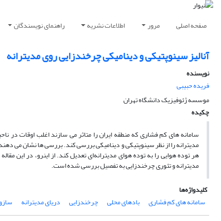
صفحه اصلی
مرور
اطلاعات نشریه
راهنمای نویسندگان
آنالیز سینوپتیکی و دینامیکی چرخندزایی روی مدیترانه
نویسنده
فریده حبیبی
موسسه ژئوفیزیک دانشگاه تهران
چکیده
سامانه های کم فشاری که منطقه ایران را متاثر می سازند اغلب اوقات در ناح
مدیترانه را از نظر سینوپتیکی و دینامیکی بررسی کند. بررسی ها نشان می دهند
هر توده هوایی را به توده هوای مدیترانه‌ای تعدیل کند. از اینرو، در این مقاله 
مدیترانه‌ و تئوری‌ چرخندزایی‌ به تفصیل بررسی شده است.
کلیدواژه‌ها
سامانه های کم فشاری
بادهای محلی
چرخندزایی
دریای مدیترانه
سازوک