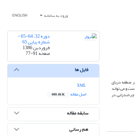
ورود به سامانه
ENGLISH
دوره 32، 64-65 -
شماره پیاپی 65
فروردین 1386
صفحه
77-91
فایل ها
ر منطقه دریای
XML
ست و می تواند
اصل مقاله
 چرخندزایی‌ در
400.46 K
سابقه مقاله
هم رسانی