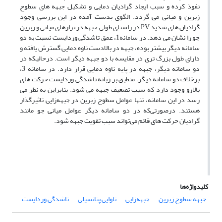
نفوذ کرده و سبب ایجاد گرادیان دمایی و تشکیل جبهه های سطوح
زبرین و میانی می گردد. الگوی بدست آمده در این بررسی وجود
گرادیان های شدید PV در راستای طولی جبهه در ترازهای میانی و زبرین
جو را نشان می دهد. در سامانه1، عمق تاشدگی وردایست نسبت به دو
سامانه دیگر بیشتر بوده، جبهه در بالادست ناوه دمایی گسترش یافته و
دارای طول بزرگ تری در مقایسه با دو جبهه دیگر است. درحالیکه در
دو سامانه دیگر، جبهه در پایه ناوه دمایی قرار دارد. در سامانه 3،
برخلاف دو سامانه دیگر، منطبق بر زبانه تاشدگی وردایست حرکت های
بالارو‌ وجود دارد که سبب تضعیف جبهه می شود. بنابراین به نظر می
رسد در این سامانه، تنها عوامل سطوح زبرین در جبهه‌زایی تاثیرگذار
هستند. درصورتی‌که در دو سامانه دیگر عوامل میانی جو مانند
گرادیان حرکت های قائم می‌تواند سبب تقویت جبهه شود.
کلیدواژه‌ها
جبهه سطوح زبرین
جبهه‌زایی
تاوایی پتانسیلی
تاشدگی وردایست