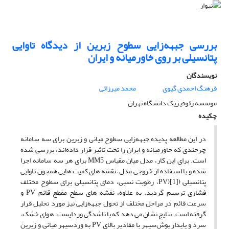
بررسی جبهه‌زایی سطوح زبرین از دیدگاه تاوایی
پتانسیلی بر روی خاورمیانه و ایران
نویسندگان
فرهنگ احمدی گیوی
محمد میرزائی
موسسه ژئوفیزیک دانشگاه تهران
چکیده
در این مطالعه پدیده جبهه‌زایی سطوح میانی و زبرین برای سه سامانه
چرخندی که خاورمیانه و ایران را تحت تاثیر قرار داده‌اند، بررسی شده
است. برای این کار، مدل میان مقیاس MM5 برای هر سه سامانه اجرا
شده و با استفاده از خروجی مدل، نقشه های کمیت هایی همچون تاوایی
پتانسیلی ([1](PV، رطوبت نسبی، دمای پتانسیلی برای سطوح مختلف
فشاری ترسیم گردید. به علاوه، نقشه های سطح مقطع قائم PV و
سرعت قائم در مراحل مختلف از تحول جبهه‌زایی نیز مورد تحلیل قرار
گرفته است. نتایج نشان می دهد که با تاشدگی وردایست، هوای خشک،
سرد و پایدار پوش‌سپهر با مقادیر بالای PV به وردسپهر میانی و زیرین