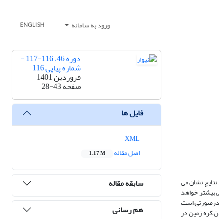
ورود به سامانه
ENGLISH
دوره 46، 116-117 -
شماره پیاپی 116
فروردین 1401
صفحه
28-43
فایل ها
XML
اصل مقاله
1.17 M
 نتایج نشان می
سابقه مقاله
ی بیشتر خواهد
 طوفان‌های حاره‌ای بسیار شدید (درجه 4 و 5) افزایش یابد، این درصورتی است
هم رسانی
دن کره زمین در