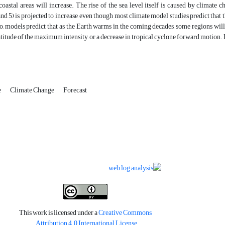
coastal areas will increase. The rise of the sea level itself is caused by climate
nd 5) is projected to increase, even though most climate model studies predict that 
o, models predict that as the Earth warms in the coming decades, some regions will e
titude of the maximum intensity, or a decrease in tropical cyclone forward motion
e
Climate Change
Forecast
This work is licensed under a
Creative Commons
.
Attribution 4.0 International License