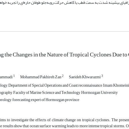
افیای بیشینه شدت به سمت قطب یا کاهش حرکت روبه‌جلو طوفان حاره‌ای را تجربه خواه
ng the Changes in the Nature of Tropical Cyclones Due t
1
2
3
hammadi
Mohammad Pakhireh Zan
Saeideh Khwarazmi
ogy, Department of Special Operations and Coast reconnaissance, Imam Khomeini
graphy, Faculty of Marine Science and Technology, Hormozgan University
rology, forecasting expert of Hormozgan province
aims to investigate the effects of climate change on tropical cyclones. The prese
e results show that ocean surface warming leads to more intense tropical storms. On 