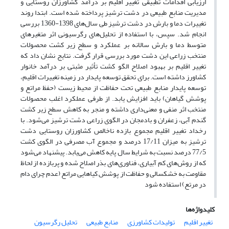
ارزیابی اقدامات تطبیقی تغییر اقلیم بر درآمد کشاورزان روستایی و
مدیریت منابع طبیعی در دشت ترشیز پرداخته شده است. ابتدا روند
تغییرات دما و بارش در دشت ترشیز طی سال‌های 1398-1360 بررسی
انجام شد. سپس، با استفاده از تحلیل‌های رگرسیونی اثر متغیرهای
متوسط دما و بارش سالانه بر عملکرد و سطح زیر کشت محصولات
منتخب زراعی این دشت مورد بررسی قرار گرفت. نتایج نشان داد که
تغییر اقلیم بر بهبود اصلاح الگو کشت تأثیر مثبتی بر درآمد خانوار
کشاورز داشته است. برای تحقق توسعه پایدار در زمینه تغییرات اقلیم،
توسعه پایدار منابع طبیعی تحت حفاظت از محیط زیست (حفظ مراتع و
پوشش گیاهان) باید افزایش یابد. از طرفی عملکرد اغلب محصولات
منتخب اثر منفی و معنی‌داری داشته و منجر به کاهش سطح زیر کشت
گندم آبی، زعفران و بادمجان در الگوی زراعی دشت ترشیز می‌شود. با
رخداد تغییر اقلیم مجموع بازده ناخالص کشاورزان روستایی دشت
ترشیز به میزان 17/11 درصد و مجموع آب مصرفی در الگوی کشت
77/5 درصد نسبت به شرایط سال پایه کاهش می‌یابد. پیشنهاد می‌شود
که از روش‌های کم آبیاری، فناوری‌های بذر اصلاح شده و پربازده از لحاظ
مقاومت به خشکسالی و حفاظت از پوشش کیاهایی مراتع (عدم چرای دام
در مرتع) استفاده شود
کلیدواژه‌ها
تغییر اقلیم
تولیدات کشاورزی
منابع طبیعی
تحلیل رگرسیون