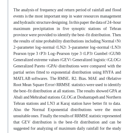
The analysis of frequency and return period of rainfall and flood
events is the most important step in water resources management
and hydraulic structure designing. In this paper, the data of 24-hour
maximum precipitation in five synoptic stations of Tehran
province were provided to identify the best-fit distribution. Then,
the results of nine probability distributions including Normal (N),
2-parameter log-normal (LN2), 3-parameter log-normal (LN3),
Pearson type 3 (P3), Log-Pearson type 3 (LP3), Gumbel (GUM),
Generalized extreme values (GEV), Generalized logistic (GLOG),
Generalized Pareto (GPA) distributions were compared with the
partial series fitted to exponential distribution using HYFA and
MATLAB softwares. The RMSE، R2، Bias، MAE and (Relative
Root Mean Square Error) RRMSE statistics were used to identify
the best-fit distribution at all stations. The results showed GPA at
Abali and Mehrabad stations, GLOG at Doshantapeh and Northern
Tehran stations and LN3 at Karaj station have better fit to data.
Also, the Normal Exponential distributions were the most
unsuitable ones. Finally, the results of RRMSE statistic represented
that GEV distribution is the best-fit distribution and can be
suggested for analyzing of maximum daily rainfall for the study