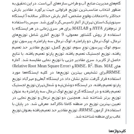
گام‌های مدیریت منابع آب و طراحی سازه‌های آبی است. در این تحقیق به
منظور انتخاب مناسب‌ترین توزیع فراوانی جهت برآورد مقادیر بارش
حداکثر با احتمالات وقوع مشخص، آمار بارش حداکثر سالانه 5 ایستگاه
سینوپتیک استان تهران از آغاز تاسیس گرد‌آوری شد. سپس با استفاده
از نرم‌افزار
HYFA
و
MATLAB
برای هر سری زمانی در هر ایستگاه با
استفاده از روش گشتاور معمولی، 9 توزیع آماری شامل توزیع‌های
نرمال، لوگ نرمال دو پارامتره، لوگ نرمال سه پارامتره، پیرسون نوع
سوم، لوگ پیرسون نوع سوم، توزیع گمبل، توزیع مقادیر حد تعمیم
یافته، توزیع لجستیک تعمیم یافته، توزیع پارتو تعمیم یافته، با نتایج
حاصل از کاربرد سری مقادیر جزیی با توزیع نمایی مقایسه شد. آماره‌
2
های RMSE، R
، Bias، MAE و (Relative Root Mean Square Error)
RRMSEبرای تشخیص بهترین توزیع‌ها در کلیه ایستگاه‌ها مورد
استفاده قرار گرفت. نتایج نشان داد در ایستگاه آبعلی و مهرآباد توزیع
پارتو تعمیم یافته، در ایستگاه دوشان‌تپه و شمال‌تهران توزیع لجستیک
تعمیم یافته و در ایستگاه کرج توزیع لوگ نرمال سه پارامتره به عنوان
توزیع برتر شناخته شد. همچنین دو توزیع نرمال و توزیع نمایی در
تعیین بهترین توزیع در منطقه کاملا ناکارآمد معرفی شد. در پایان با
استفاده از آزمون
RRMSE
، توزیع مقادیر حد تعمیم یافته بعنوان توزیع
غالب برای منطقه شناخته شد.
کلیدواژه‌ها