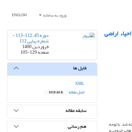
ورود به سامانه
ENGLISH
 اجرای فاز اول پروژه 550 هزار هکتاری احیاء اراضی
دوره 45، 112-113 -
شماره پیاپی 112
فروردین 1400
صفحه
105-129
فایل ها
XML
اصل مقاله
1018.66 K
سابقه مقاله
 از بهره‌برداری از پروژه‌ها‌ی آبیاری و زهکشی جهاد نصر با استفاده از مدل شبیه‌ساز شوری SALTMED پرداخته شد. با توجه
هم رسانی
زهاب خروجی و