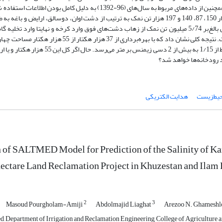
میزان نمک تولیدی از هر دشت با مساحت کلی 55 هزار هکتار شبیه‌سازی شد. همچنین از داده‌ها‌ی مربوط به سال‌های (96-1392) به 
داد که در سال پایه آماری 1393 و بر اساس پیش‌بینی مدل SALTMED؛ مقدار 150، 87، 140 و 197 هزار تن نمک به ترتیب از دشت اوان، دوسالق، ا
رودخانه کرخه می‌شود. اگر طی 10 سال همین روند ادامه داشته باشد، حجمی بالغ‌بر 5/74 میلیون تن نمک از زهاب دشت‌های فوق وارد کرخه و نهایتا و
هورالعظیم خواهد شد که تبعات زیست‌محیطی فراوانی را به دنبال خواهد داشت. نتیجه کلی نشان داد که با بهره‌
شاخص شوری (EC) آب کرخه به طور قابل‌ توجهی افزایش یافته و به‌طور متوسط از 1/15 به بیش از 2
یط‌زیست
هدایت الکتریکی
 of SALTMED Model for Prediction of the Salinity of Ka
hectare Land Reclamation Project in Khuzestan and Ilam
2
3
Masoud Pourgholam-Amiji
Abdolmajid Liaghat
Arezoo N. Ghamesh
, Department of Irrigation and Reclamation Engineering, College of Agriculture and