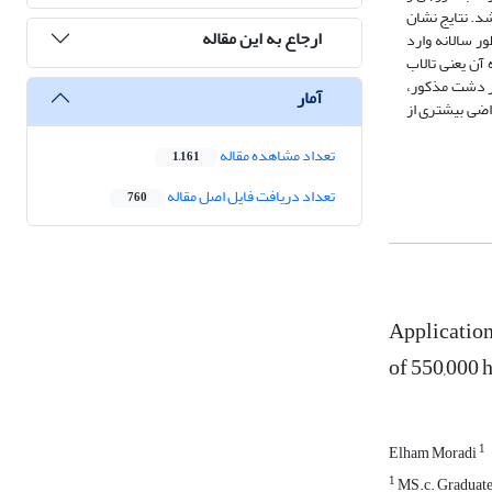
دلیل کامل بودن اطلاعات استفاده شد. نتایج نشان
ارجاع به این مقاله
رایض و باغه به طور سالانه وارد
ارد تخلیه گاه آن یعنی تالاب
برداری از 37 هزار هکتار از 55 هزار هکتار مساحت چهار دشت مذکور،
آمار
 دسی ‌زیمنس بر متر می‌رسد. حال اگر کل این 55 هزار هکتار و یا اراضی بیشتری از
تعداد مشاهده مقاله
1,161
تعداد دریافت فایل اصل مقاله
760
Application
of 550,000 
1
Elham Moradi
1
MS.c. Graduated