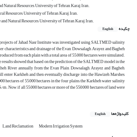
 Natural Resources, University of Tehran, Karaj, Iran.
l Resources, University of Tehran, Karaj, Iran.
and Natural Resources, University of Tehran, Karaj, Iran.
چکیده
English
ge projects of Jahad Nasr Institute was investigated using SALTMED salinity
water characteristics and drainage of the Evan, Dowsalagh, Arayez and Bagheh
produced from each plain with a total area of 55,000 hectares were simulated.
he results showed that based on the prediction of the SALTMED model in the
Karkheh River annually from the Evan Plain, Dowsalagh, Arayez and Bagheh,
 will enter Karkheh and then eventually discharge into the Hawizeh Marshes,
 hectares of 55,000 hectares in the four plains, the Karkheh water salinity
/m. Now, if all 55,000 hectares or more of the 550,000 hectares of land were
کلیدواژه‌ها
English
Land Reclamation
Modern Irrigation System