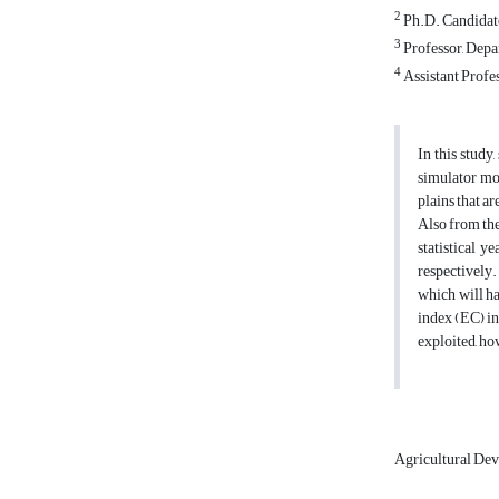
2
Ph.D. Candidate,
3
Professor, Depar
4
Assistant Profes
In this study
simulator mod
plains that a
Also from the
statistical 
respectively.
which will ha
index (EC) in
exploited, ho
Agricultural De