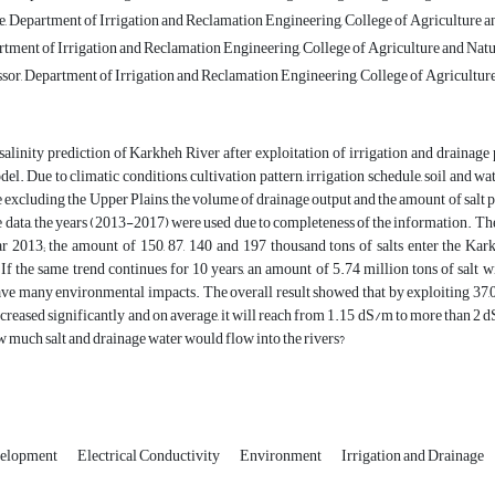
 Department of Irrigation and Reclamation Engineering, College of Agriculture and
tment of Irrigation and Reclamation Engineering, College of Agriculture and Natura
sor, Department of Irrigation and Reclamation Engineering, College of Agriculture 
, salinity prediction of Karkheh River after exploitation of irrigation and draina
el. Due to climatic conditions, cultivation pattern, irrigation schedule, soil and 
re excluding the Upper Plains, the volume of drainage output and the amount of salt 
 data, the years (2013-2017) were used due to completeness of the information. T
year 2013; the amount of 150, 87, 140 and 197 thousand tons of salts enter the 
 If the same trend continues for 10 years, an amount of 5.74 million tons of salt
ve many environmental impacts. The overall result showed that by exploiting 37,000
creased significantly and on average, it will reach from 1.15 dS/m to more than 2 dS
w much salt and drainage water would flow into the rivers?
velopment
Electrical Conductivity
Environment
Irrigation and Drainage