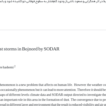
 در اثر همگرایی و صعود ناشی از وجود کم‌فشار به سطوح فوقانی جو کشیده شود و با
ust storms in Bojnord by SODAR
2
re hashemi
phenomenon is a new problem that affects on human life. However, the weather c
 occasionally phenomenon, but it can lead to more attention. Therefore, it should be
aps of different levels, climate data and SODAR output directed to investigate t
 an important role in this area in the formation of dust. The convergence due to 
read in different layer and environment that the result is reduced visibility and air q