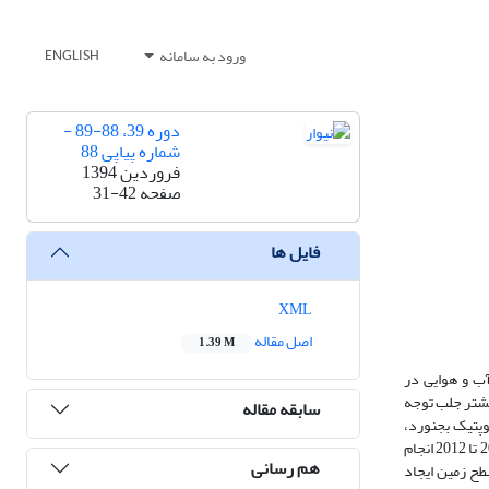
ورود به سامانه
ENGLISH
دوره 39، 88-89 -
شماره پیاپی 88
فروردین 1394
صفحه
31-42
فایل ها
XML
اصل مقاله
1.39 M
ب و هوایی در
یشتر جلب توجه
سابقه مقاله
وپتیک بجنورد،
نقشه‌های سطوح مختلف جو (سطح زمین، 500 هکتوپاسکال، 850 هکتوپاسکال)، داده‌ها و خروجی‌های سودار برای بررسی پدیده گرد و غبار در بجنورد در سال‌های 2011 تا 2012 انجام
هم رسانی
طح زمین ایجاد