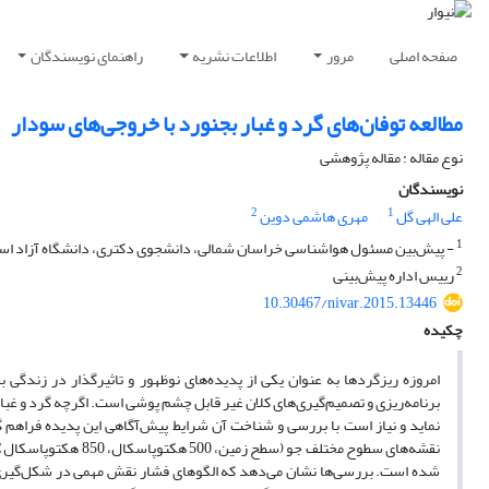
صفحه اصلی
مرور
اطلاعات نشریه
راهنمای نویسندگان
مطالعه توفان‌های گرد و غبار بجنورد با خروجی‌های سودار
نوع مقاله : مقاله پژوهشی
نویسندگان
2
1
علی الهی گل
مهری هاشمی دوین
1
- پیش‌بین مسئول هواشناسی خراسان شمالی، دانشجوی دکتری، دانشگاه آزاد اسلا
2
رییس اداره پیش‌بینی
10.30467/nivar.2015.13446
چکیده
امروزه ریزگردها به عنوان یکی از پدیده‌های نوظهور و تاثیرگذار در زند
برنامه‌ریزی و تصمیم‌گیری‌های کلان غیر قابل چشم پوشی است. اگرچه گرد و غب
نماید و نیاز است با بررسی و شناخت آن شرایط پیش‌آگاهی این پدیده فراهم گرد
شده است. بررسی‌ها نشان می‌دهد که الگوهای فشار نقش مهمی در شکل‌گیری ای