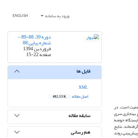
ورود به سامانه
ENGLISH
دوره 39، 88-89 -
شماره پیاپی 88
فروردین 1394
صفحه
15-22
فایل ها
XML
اصل مقاله
482.13 K
 اهمیت است. در
ه آماری 2008- 1958مورد استفاده و سپس توزیع بهنجاری سری
سابقه مقاله
الانه ایستگاه‌ها با استفاده از آزمون جوینر و نمودار توزیع بهنجاری سری‌ها مورد ارزیابی قرار گرفته است. نتایج حاصله حاکی از آن می‌باشد که کمینه دمای 7 ایستگاه حوضه
یر ایستگاه‌ها با توزیع نرمال، با آزمون عاملی trمورد بررسی قرار گرفته‌اند. نتایج
هم رسانی
یل و پیش‌بینی روند