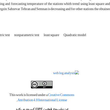
ing and forecasting temperature of the stations whith trend using least square a
zin, Sabzevar, Tehran and Semnan is decreasing and for other stations, the obtained
ric test
nonparametric test
least square
Quadratic model
This work is licensed under a
Creative Commons
.
Attribution 4.0 International License
این نشریه از قوانین COPE پیروی می کند