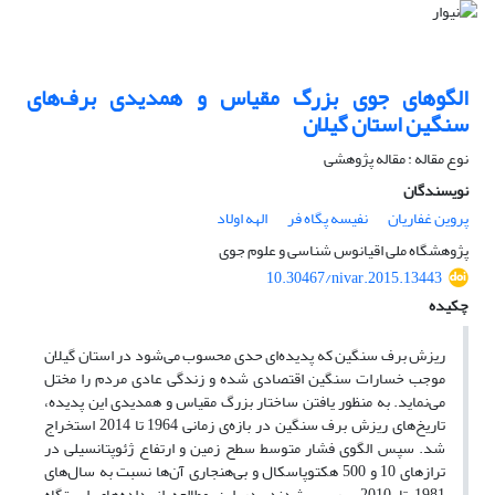
الگوهای جوی بزرگ مقیاس و همدیدی برف‌های
سنگین استان گیلان
نوع مقاله : مقاله پژوهشی
نویسندگان
پروین غفاریان
نفیسه پگاه فر
الهه اولاد
پژوهشگاه ملی اقیانوس شناسی و علوم جوی
10.30467/nivar.2015.13443
چکیده
ریزش برف سنگین که پدیده‌ای حدی محسوب می‌شود در استان گیلان
موجب خسارات سنگین اقتصادی شده و زندگی عادی مردم را مختل
می‌نماید. به منظور یافتن ساختار بزرگ مقیاس و همدیدی این پدیده،
تاریخ‌های ریزش برف سنگین در بازه‌ی زمانی 1964 تا 2014 استخراج
شد. سپس الگوی فشار متوسط سطح زمین و ارتفاع ژئوپتانسیلی در
ترازهای 10 و 500 هکتوپاسکال و بی‌هنجاری آن‌ها نسبت به سال‌های
1981 تا 2010 بررسی شدند. در این مطالعه از داده‌های ایستگاه