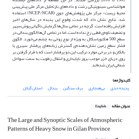
هواشناسی سینوپتیکی رشت و داده‌های بازتحلیل مرکز ملی پیش‌بینی
محیط زیست- مرکز ملی پژوهش‌های جوی (NCEP/NCAR) استفاده
شد. نتایج نشان داد که شدت وقوع این پدیده در سال‌های اخیر
افزایش یافته است. گرچه در تمامی سال‌ها گرمایش ناگهانی پوش‌سپهر
و تضعیف تاوه‌ی قطبی رخ نداده است، اما در تمامی آن‌ها الگوی بندالی در
سطح 500 هکتوپاسکال به ویژه از نوع زوجی به چشم می‌خورد. الگوی
فشار سطح زمین نشان‌دهنده‌ی گسترش زبانه‌های پرفشار سیبری یا
بالکان و در برخی موارد ترکیب این دو پرفشار است که با قرار گرفتن بر
روی دریای خزر موجب بروز ناپایداری و انتقال رطوبت به سمت سواحل
شمالی ایران شده‌اند.
کلیدواژه‌ها
پدیده حدی
بی‌هنجاری
برف سنگین
بندال
استان گیلان
عنوان مقاله
English
The Large and Synoptic Scales of Atmospheric
Patterns of Heavy Snow in Gilan Province