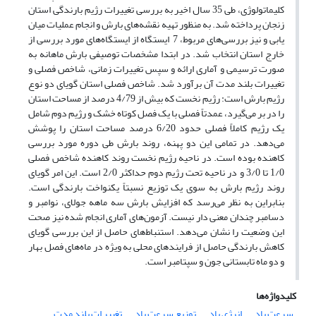
کلیماتولوژی، طی 35 سال اخیر به بررسی تغییرات رژیم بارندگی استان
زنجان پرداخته شد. به منظور تهیه نقشه‌های بارش و انجام عملیات میان
یابی و نیز بررسی‌های مربوط، 7 ایستگاه از ایستگاه‌های مورد بررسی از
خارج استان انتخاب شد. در ابتدا مشخصات توصیفی بارش ماهانه به
صورت ترسیمی و آماری ارائه و سپس تغییرات زمانی، شاخص فصلی و
تغییرات بلند مدت آن برآورد شد. شاخص فصلی استان گویای دو نوع
رژیم بارش است: رژیم نخست که بیش از 4/79 درصد از مساحت استان
را در بر می‌گیرد، عمدتاً فصلی با یک فصل کوتاه خشک و رژیم دوم شامل
یک رژیم کاملاً فصلی حدود 6/20 درصد مساحت استان را پوشش
می‌دهد. در تمامی این دو پهنه، روند بارش طی دوره مورد بررسی
کاهنده بوده است. در ناحیه رژیم نخست روند کاهنده شاخص فصلی
1/0 تا 3/0 و در ناحیه تحت رژیم دوم حداکثر 2/0 است. این امر گویای
روند رژیم بارش به سوی یک توزیع نسبتاً یکنواخت بارندگی است.
بنابراین به نظر می‌رسد که افزایش بارش سه ماهه جولای، نوامبر و
دسامبر چندان معنی دار نیست. آزمون‌های آماری انجام شده نیز صحت
این وضعیت را نشان می‌دهد. استنباط‌های حاصل از این بررسی گویای
کاهش بارندگی حاصل از فرایندهای محلی به ویژه در ماه‌های فصل بهار
و دو ماه تابستانی جون و سپتامبر است.
کلیدواژه‌ها
سرعت باد
انرژی باد
توزیع سرعت باد
تغییر ات بلند مدت