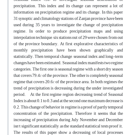
precipitation. This index and its change can represent a lot of
information on precipitation regime and its change. In this paper
31 synoptic and climatology stations of Zanjan province have been
used during 35 years to investigate the change of precipitation
regime. In order to produce precipitation maps and using
interpolation technique, six stations out of 29 were chosen from out
of the province boundary. At first explorative characteristics of
monthly precipitation have been shown graphically and
statistically. Then temporal change, seasonal index and long-term
changes have been estimated. Seasonal index manifests two regime
categories. The first one is seasonal regime with a short dry season
that covers 79.4% of the province. The other is completely seasonal
regime that covers 20.6% of the province area. In both regimes the
trend of precipitation is decreasing during the under investigated
period. At the first regime region decreasing trend of Seasonal
Index is about 0.1 to 0.3 and at the second one maximum decrease is
0.2. This change of behavior in regime is a proof of partly temporal
concentration of the precipitation. Therefore it seems that the
increasing of precipitation during July, November and December
isn't significant statistically, as the standard statistical tests proof it.
The results of this paper show a decreasing of local processes