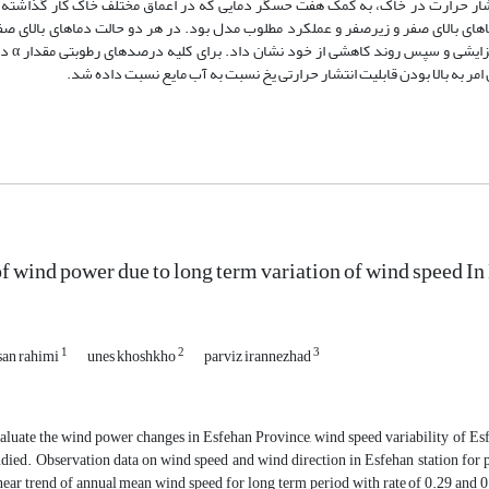
نتشار حرارت در خاک، به کمک هفت حسگر دمایی که در اعماق مختلف خاک کار گذاشت
 از کم بودن مقادیر RMSE در هر دو حالت دماهای بالای صفر و زیرصفر و عملکرد مطلوب مدل بود. در هر دو حالت دماهای بال
افزایش رطوبت به خاک 
مر به بالا بودن قابلیت انتشار حرارتی یخ نسبت به آب مایع نسبت داده شد.
f wind power due to long term variation of wind speed I
1
2
3
san rahimi
unes khoshkho
parviz irannezhad
aluate the wind power changes in Esfehan Province, wind speed variability of Es
udied. Observation data on wind speed and wind direction in Esfehan station fo
ear trend of annual mean wind speed for long term period with rate of 0.29 and 0.