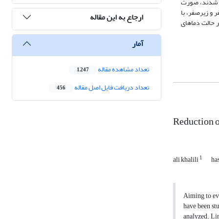
ه شدند، صورت
ای صفر و زیرصفر، با
ارجاع به این مقاله
تا حد رطوبتی 10%، قابلیت انتشار حرارتی خاک روند افزایشی و سپس روند کاهشی از خود نشان داد. برای کلیه درصدهای رطوبتی مقدار α در حالت دماهای
آمار
تعداد مشاهده مقاله
1,247
تعداد دریافت فایل اصل مقاله
456
Reduction o
1
ali khalili
ha
Aiming to ev
have been st
analyzed. Lin