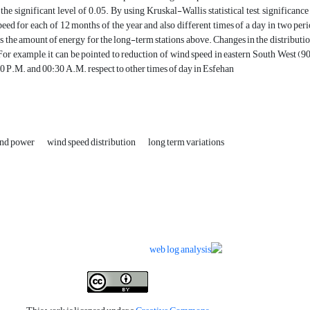
 the significant level of 0.05. By using Kruskal-Wallis statistical test, significa
ed for each of 12 months of the year and also different times of a day in two pe
s the amount of energy for the long-term stations above. Changes in the distribution
For example, it can be pointed to reduction of wind speed in eastern South West (90
 P.M. and 00:30 A.M. respect to other times of day in Esfehan
nd power
wind speed distribution
long term variations