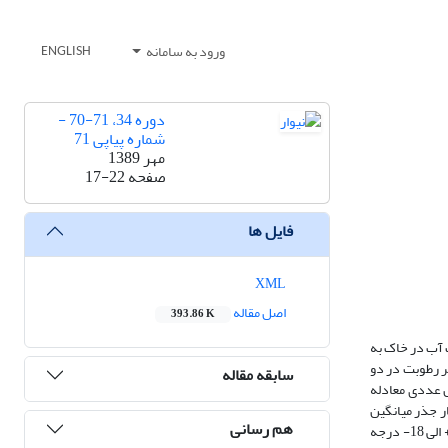
ورود به سامانه
ENGLISH
دوره 34، 71-70 -
شماره پیاپی 71
مهر 1389
صفحه
17-22
فایل ها
XML
اصل مقاله
393.86 K
الت آب در خاک به
ی‌آید. بر این اساس در این تحقیق به بررسی تغییرات α تحت شرایط متغیر رطوبت در دو
سابقه مقاله
 بافت ماسه‌ای پرداخته شد و روند تغییرات α در دو حالت فوق مورد ارزیابی و مقایسه قرار گرفت. برای برآورد α از حل عددی معادله
ر جذر میانگین
هم رسانی
مربعات خطا (RMSE) استفاده شد. اعمال دماهای بالای صفر و زیرصفر به سطح خاک توسط یک سیستم گرمایش-تبرید که قابلیت ایجاد حرارت در محدوده دمایی 15+ الی 18- درجه