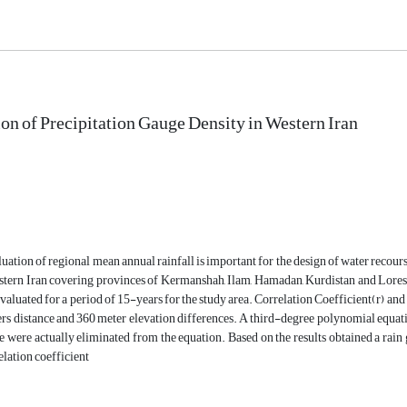
on of Precipitation Gauge Density in Western Iran
uation of regional mean annual rainfall is important for the design of water recourse
stern Iran covering provinces of Kermanshah, Ilam, Hamadan, Kurdistan and Lorestan
evaluated for a period of 15-years for the study area. Correlation Coefficient(r) and
s distance and 360 meter elevation differences. A third-degree polynomial equation
e were actually eliminated from the equation. Based on the results obtained a rain g
elation coefficient