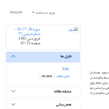
ورود به سامانه
ENGLISH
دوره 36، 77-76 -
شماره پیاپی 77
فروردین 1391
صفحه
67-72
فایل ها
XML
ه نمود. هدف از
اصل مقاله
281.88 K
وسط سالیانه در
اری 15 ساله برای 30 ایستگاه باران سنجی حوضه‌های آبخیز مورد اشاره استخراج گردیده است. ضرایب همبستگی (r) و متوسط خطای استاندارد (SE) برای تمام زوج
 ایستگاهی براساس دو
سابقه مقاله
سالیانه را با
هم رسانی