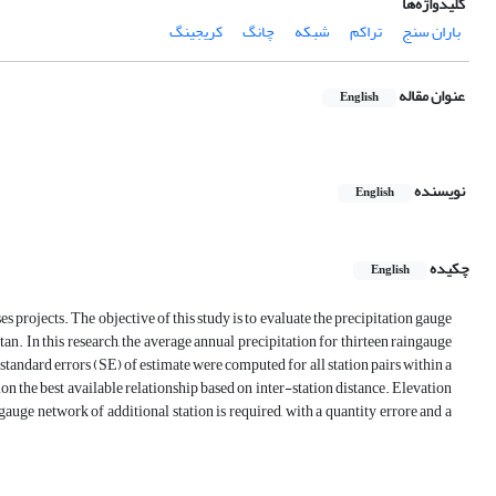
کلیدواژه‌ها
باران سنج
تراکم
شبکه
چانگ
کریجینگ
عنوان مقاله
English
نویسنده
English
چکیده
English
s projects. The objective of this study is to evaluate the precipitation gauge
. In this research, the average annual precipitation for thirteen raingauge
 standard errors (SE) of estimate were computed for all station pairs within a
 the best available relationship based on inter-station distance. Elevation
auge network of additional station is required, with a quantity errore and a