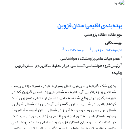
پهنه‌بندی اقلیمی‌استان قزوین
نوع مقاله : مقاله پژوهشی
نویسندگان
2
1
اکرم هدایتی دزفولی
، رضا کاکاوند
1
عضو هیات علمی ‌پژوهشکده هواشناسی
2
رئیس گروه هواشناسی آبشناسی، مرکز تحقیقات کاربردی استان قزوین
چکیده
بدون شک اقلیم هر سرزمین عامل بسیار مهم در تقسیم نواحی زیست
شناختی و جغرافیایی آن ناحیه به شمار می‌رود. استان قزوین که در
حوزه مرکزی ایران واقع شده به دلیل داشتن ارتفاعاتی همچون رشته
کوه‌های البرز در شمال استان و گسترش آن در جهات شمال شرقی و
شمال غربی، و وجود دو حوضه آبریز در شمال استان (حوضه شاهرود)
و جنوب استان (حوضه شور)، از تنوع اقلیمی‌ویژه ای برخوردار می‌باشد.
در شناخت آب و هوای استان قزوین و دستیابی به یک پهنه بندی
مناسب اقلیمی‌توجه به عامل عارضه نگاری و اثر ارتفاع بر عناصر