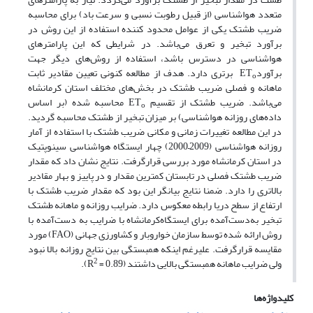
متعدد هواشناسی (از قبیل رطوبت نسبی و سرعت باد) برای محاسبه
ضریب طشتک یکی از عوامل محدود کننده استفاده از این روش در
برآورد تبخیر و تعرق می‌باشد. در شرایطی که این پارامترهای
هواشناسی در دسترس باشد، استفاده از روش‌های دیگر جهت
برآوردET
برتری دارد. هدف از مطالعه کنونی تعیین مقادیر ثابت
o
ماهانه و فصلی ضریب طشتک در بخش‌های مختلف استان کرمانشاه
می‌باشد. ضریب طشتک از تقسیم ET
محاسبه شده (بر اساس
o
داده‌های روزانه هواشناسی) بر میزان تبخیر از طشتک محاسبه گردید.
در این مطالعه تغییرات زمانی و مکانی ضریب طشتک با استفاده از آمار
روزانه هواشناسی (2009–2000) چهار ایستگاه هواشناسی سینوپتیک
در استان کرمانشاه مورد بررسی قرار‌گرفت. نتایج نشان داد که مقدار
ضریب طشتک فصلی در تابستان کمترین مقدار و در پاییز و بهار مقادیر
بالاتری را دارد. ضمنا نتایج بیانگر این بود که مقدار ضریب طشتک با
ارتفاع از سطح دریا رابطه معکوس دارد. ضرایب روزانه و ماهانه طشتک
تبخیر به‌دست‌آمده برای ایستگاه‌کرمانشاه با ضرایب به دست‌آمده با
روش ارائه شده توسط سازمان خواروبار و کشاورزی جهانی (FAO) مورد
مقایسه قرار‌گرفت. علیرغم اینکه همبستگی بین نتایج روزانه بالا نبود
2
ولی ضرایب ماهانه همبستگی بالایی داشتند (R
= 0.89).
کلیدواژه‌ها