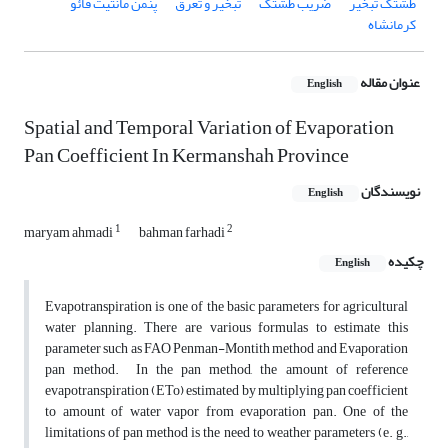
طشتک تبخیر
ضریب طشتک
تبخیر و تعرق
پنمن مانتیث فائو
کرمانشاه
عنوان مقاله
English
Spatial and Temporal Variation of Evaporation
Pan Coefficient In Kermanshah Province
نویسندگان
English
1
2
maryam ahmadi
bahman farhadi
چکیده
English
Evapotranspiration is one of the basic parameters for agricultural
water planning. There are various formulas to estimate this
parameter such as FAO Penman-Montith method and Evaporation
pan method. In the pan method, the amount of reference
evapotranspiration (ETo) estimated by multiplying pan coefficient
to amount of water vapor from evaporation pan. One of the
limitations of pan method is the need to weather parameters (e. g.,