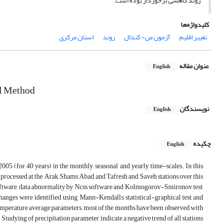
روند کاهشی برخوردار بوده است.
کلیدواژه‌ها
تغییر اقلیم
آزمون من- کندال
روند
استان مرکزی
عنوان مقاله
English
ll Method
نویسندگان
English
چکیده
English
05 (for 40 years) in the monthly, seasonal and yearly time-scales. In this
processed at the Arak, Shams Abad, and Tafresh and Saveh stations over this
software, data abnormality by Ncss software and Kolmogorov-Smironov test,
anges were identified using Mann-Kendall,s statistical-graphical test and
 temperature average parameters, most of the months have been observed with
Studying of precipitation parameter indicate a negative trend of all stations