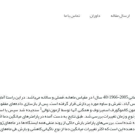
ارسال مقاله
داوران
تماس با ما
هدف از این پژوهش مطالعه تغییرات عناصر اقلیمی‌در استان مرکزی طی مقطع زمانی 2005-1966 (40 سال) در مقیاس ماهانه، فصلی و سالانه می‌باشد. 
س آباد، تفرش و ساوه مورد پردازش قرار گرفته است. پس از بازسازی داده‌های مفقو
1
ون کالموگورف اسمیرنوف و همگنی آنها توسط آزمون توالی
سنجیده شد سپس با استف
وع و زمان تغییرات بررسی شد. طبق نتایج به دست آمده در پارامترهای میانگین دما اکث
ه شده است. بررسی‌های پارامتر بارش حاکی از روند منفی همه ایستگاه ها در ماه‌های ژوئ
هنده این است که اکثر تغییرات میانگین دما از نوع ناگهانی کاهشی و بارش طی ماه‌های ژو