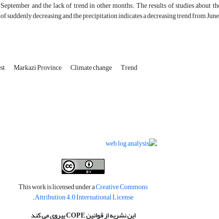
 September and the lack of trend in other months. The results of studies about t
of suddenly decreasing and the precipitation indicates a decreasing trend from June
st
Markazi Province
Climate change
Trend
This work is licensed under a
Creative Commons
.
Attribution 4.0 International License
این نشریه از قوانین COPE پیروی می کند