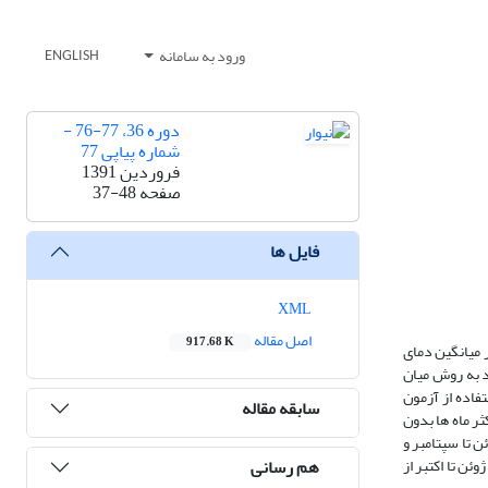
ورود به سامانه
ENGLISH
دوره 36، 77-76 -
شماره پیاپی 77
فروردین 1391
صفحه
37-48
فایل ها
XML
اصل مقاله
917.68 K
در این راستا آمار میانگین دمای
د به روش میان
اده از آزمون
سابقه مقاله
ر ماه ها بدون
ن تا سپتامبر و
هم رسانی
ئن تا اکتبر از