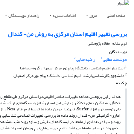
صفحه اصلی
مرور
اطلاعات نشریه
راهنمای نویسندگان
بررسی تغییر اقلیم استان مرکزی به روش من- کندال
نوع مقاله : مقاله پژوهشی
نویسندگان
2
1
هوشمند عطایی
راضیه فنایی
1
استادیار اقلیم شناسی، دانشگاه پیام نور مرکز اصفهان، گروه جغرافیا
2
دانشجوی کارشناسی ارشد اقلیم شناسی، دانشگاه پیام نور مرکز اصفهان
چکیده
حداقل، میانگین دمای حداکثر و بارش این استان شامل ایستگاه‌های اراک، شم
یابی توسط نرم افزار
Surfer
، نابهنجار بودن داده ها توسط نرم افزار
Ncss
و آزم
آماری- گرافیکی من- کندال روند داده ها بررسی، تغییرات تصادفی شناسایی و ن
روند و تنها در تعدادی از ماه‌ها در ایستگاه‌های تفرش و ساوه روند مثبت مشاهد
عدم روند در سایر ماه ها می‌باشد. نتایج بررسی‌های نوع و زمان تغییرات نشان د