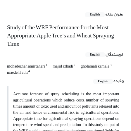
عنوان مقاله
English
Study of the WRF Performance for the Most
Appropriate Apple Tree’s and Wheat Spraying
Time
نویسندگان
English
1
2
3
mohadezheh amirtaheri
majid azhadi
gholamali kamale
4
maedeh fathi
چکیده
English
Accurate forecast of spray scheduling is the most important
agricultural operations which reduce costs, number of spraying
times, amount of toxic used and amount of pollutants released into
the air and hence environmental risk in agricultural operations.
Appropriate time for agricultural spraying operations depend on
temperature, wind speed, and precipitation. In this study output of
the WRF model was used to predict the above mentioned fields for