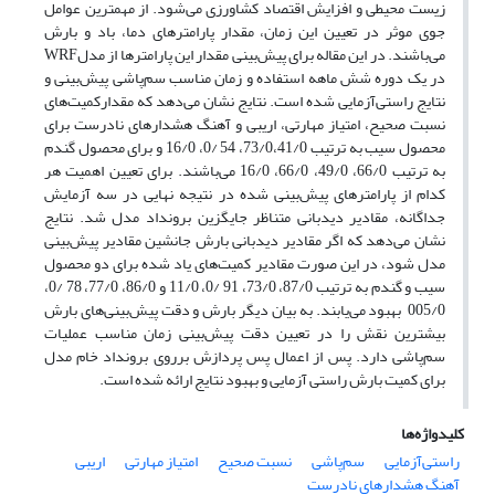
زیست محیطی و افزایش اقتصاد کشاورزی می‌شود. از مهمترین عوامل
جوی موثر در تعیین این زمان، مقدار پارامتر‌های دما، باد و بارش
می‌باشند. در این مقاله برای پیش‌بینی مقدار این پارامتر‌ها از مدلWRF
در یک دوره‌ شش ماهه استفاده و زمان مناسب سم‌پاشی پیش‌بینی و
نتایج راستی‌آزمایی شده است. نتایج نشان می‌دهد که مقدارکمیت‌های
نسبت صحیح، امتیاز مهارتی، اریبی و آهنگ هشدار‌های نادرست برای
محصول سیب به ترتیب 73/0،41/0، 54 /0، 16/0 و برای محصول گندم
به ترتیب 66/0، 49/0، 66/0، 16/0 می‌باشند. برای تعیین اهمیت هر
کدام از پارامتر‌های پیش‌بینی شده در نتیجه نهایی در سه آزمایش
جداگانه، مقادیر دیدبانی متناظر جایگزین برونداد مدل شد. نتایج
نشان می‌دهد که اگر مقادیر دیدبانی بارش جانشین مقادیر پیش‌بینی
مدل شود، در این صورت مقادیر کمیت‌های یاد شده برای دو محصول
سیب و گندم به ترتیب 87/0، 73/0، 91 /0، 11/0 و 86/0، 77/0، 78 /0،
005/0 بهبود می‌یابند. به بیان دیگر بارش و دقت پیش‌بینی‌های بارش
بیشترین نقش را در تعیین دقت پیش‌بینی زمان مناسب عملیات
سم‌پاشی دارد. پس از اعمال پس پردازش برروی برونداد خام مدل
برای کمیت بارش راستی آزمایی و بهبود نتایج ارائه شده است.
کلیدواژه‌ها
راستی‌آزمایی
سم‌پاشی
نسبت صحیح
امتیاز مهارتی
اریبی
آهنگ هشدارهای نادرست