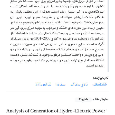
شد. از انواع انرژی‌های تجدید پذیر انرژی برق آبی است که در سطح
کشور با توجه به وجود رودخانه‌ها با دبی آب مختلف امکان نصب
نیروگاه‌های برق آبی بسیار زیاد است. هدف از این تحقیق پایش به
هنگام خشکسالی‌های هواشناسی و مقایسه سهم تولید نیرو طی
دوره‌های خشک و مرطوب است. با توجه به اهمیت این موضوع به منظور
تعیین ارتباط بین دوره های خشک و مرطوب با تولید انرژی برق آبی در
حوضه سد دز، رابطه بین وضعیت خشکسالی در منطقه با استفاده از
شاخص SPI و تولید نیرو طی دوره آماری 2006-1981 مورد بررسی قرار
گرفته است. نتایج تحقیق حاضر نشان می‌دهد در صورت مدیریت
صحیح سد دز در دوره های خشک، همبستگی خوبی بین تولید نیرو و
دبی ورودی در دو حالت خشک و مرطوب وجود داشته که نشان دهنده
اختلاف معنادار بین تولید نیرو در دوره‌های خشک و مرطوب در حوضه
سد دز است.
کلیدواژه‌ها
خشکسالی
انرژی برق آبی
سد دز
شاخص SPI
عنوان مقاله
English
Analysis of Generation of Hydro-Electric Power