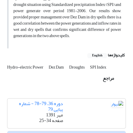
drought situation using Standardized precipitation Index (SPI) and
power generate over period 1981-2006. Our results show,
provided proper management over Dez Dam in dry spells, there is a
good correlation between the power generations and inflow rates in
wet and dry spells that confirms significant difference of power
generations in the two above spells.
کلیدواژه‌ها
English
Hydro-electric Power
Dez Dam
Droughts
SPI Index
مراجع
دوره 36، 79-78 - شماره
پیاپی 79
مهر 1391
صفحه
25-34