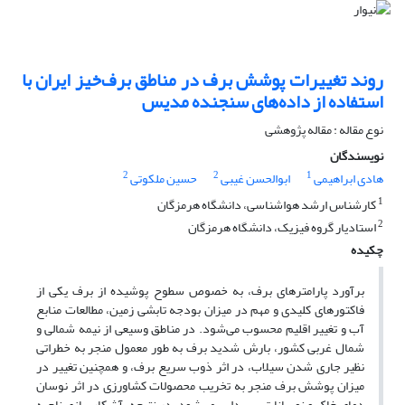
روند تغییرات پوشش برف در مناطق برف‌خیز ایران با
استفاده از داده‌های سنجنده مدیس
نوع مقاله : مقاله پژوهشی
نویسندگان
2
2
1
هادی ابراهیمی
ابوالحسن غیبی
حسین ملکوتی
1
کارشناس ارشد هواشناسی، دانشگاه هرمزگان
2
استادیار گروه فیزیک، دانشگاه هرمزگان
چکیده
برآورد پارامترهای برف، به خصوص سطوح پوشیده از برف یکی از
فاکتورهای کلیدی و مهم در میزان بودجه تابشی زمین، مطالعات منابع
آب و تغییر اقلیم محسوب می‌شود. در مناطق وسیعی از نیمه شمالی و
شمال ‌غربی کشور، بارش‌ شدید برف به طور معمول منجر به خطراتی
نظیر جاری شدن سیلاب، در اثر ذوب سریع برف، و همچنین تغییر در
میزان پوشش برف منجر به تخریب محصولات کشاورزی در اثر نوسان
دمای خاک و نوسانات سپیدایی می‌شود. در نتیجه، آشکارسازی ناحیه