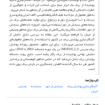
پوشیده از برف یک ابزار مهم برای شناخت این اثرات و جلوگیری از
خطرات احتمالی آن‌ها و مطالعه تغییر اقلیم در آن مناطق به شمار می‌رود.
به طور معمول از دو ناحیه طیف الکترومغناطیسی، (الف) مرئی و فروسرخ
نزدیک و (ب) فروسرخ دور و ریزموج، برای تولید نقشه‌های برف در
سامانه‌های سنجش از دور استفاده می‌شود. امروزه داده‌های سنجش
از دور، اطلاعات مکانی و زمانی کاملی از پوشش برف برای مناطق وسیعی
از جهان را فراهم می‌کنند. این مقاله به بررسی نتایج حاصل از
آشکارسازی پوشش برف در کشور با استفاده از داده‌های ماهواره‌ای
سنجنده مدیس می‌پردازد. برای این منظور، محصول روزانه پوشش
برف مدیس (MOD10_L2) در یک دوره ده‌‌ساله (2001 تا 2010) برای
نمایش نواحی پوشیده از برف بکار رفته است. نتایج روند ده‌ساله
پوشش برف نشان می‌دهد که در تمامی مناطق کوهستانی و برف‌خیز
کشور طی ده سال گذشته کاهش چشمگیری در بارش برف روی داده
است.
کلیدواژه‌ها
آشکارسازی پوشش برف
سنجش از دور
سنجنده
مدیس
ایران
عنوان مقاله