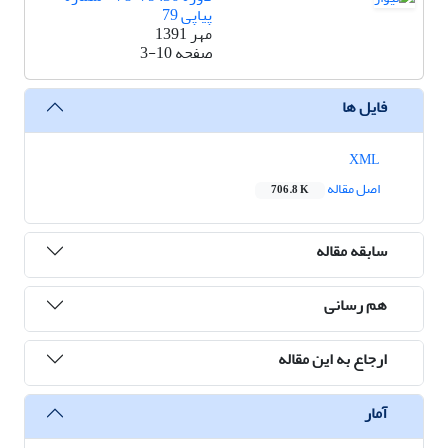
پیاپی 79
مهر 1391
صفحه
3-10
فایل ها
XML
اصل مقاله
706.8 K
سابقه مقاله
هم رسانی
ارجاع به این مقاله
آمار