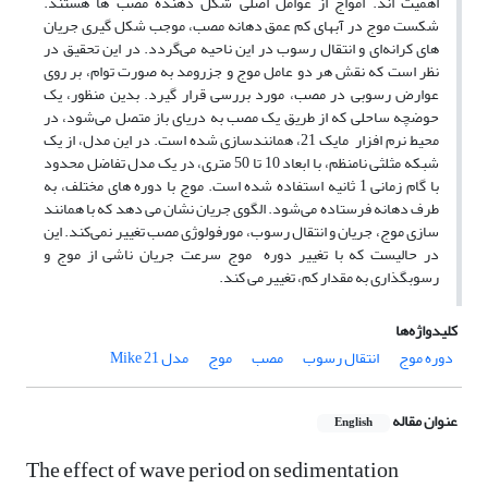
اهمیت اند. امواج از عوامل اصلی شکل دهنده مصب ها هستند.
شکست موج در آبهای کم عمق دهانه مصب، موجب شکل گیری جریان
های کرانه‌ای و انتقال رسوب در این ناحیه می‌گردد. در این تحقیق در
نظر است که نقش هر دو عامل موج و جزرومد به صورت توام، بر روی
عوارض رسوبی در مصب، مورد بررسی قرار گیرد. بدین منظور، یک
حوضچه ساحلی که از طریق یک مصب به دریای باز متصل می‌شود، در
محیط نرم افزار مایک 21، همانندسازی شده است. در این مدل، از یک
شبکه مثلثی نامنظم، با ابعاد 10 تا 50 متری، در یک مدل تفاضل محدود
با گام زمانی 1 ثانیه استفاده شده است. موج با دوره های مختلف، به
طرف دهانه فرستاده می‌شود. الگوی جریان نشان می دهد که با همانند
سازی موج، جریان و انتقال رسوب، مورفولوژی مصب تغییر نمی‌کند. این
در حالیست که با تغییر دوره موج سرعت جریان ناشی از موج و
رسوبگذاری به مقدار کم، تغییر می کند.
کلیدواژه‌ها
دوره موج
انتقال رسوب
مصب
موج
مدل Mike 21
عنوان مقاله
English
The effect of wave period on sedimentation