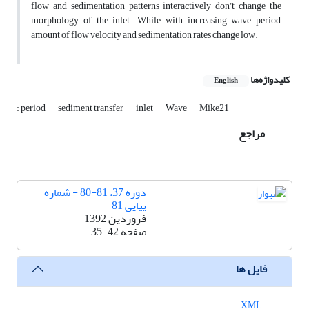
flow and sedimentation patterns interactively don’t change the
morphology of the inlet. While with increasing wave period,
amount of flow velocity and sedimentation rates change low.
کلیدواژه‌ها
English
: period
sediment transfer
inlet
Wave
Mike21
مراجع
دوره 37، 81-80 - شماره
پیاپی 81
فروردین 1392
صفحه
35-42
فایل ها
XML