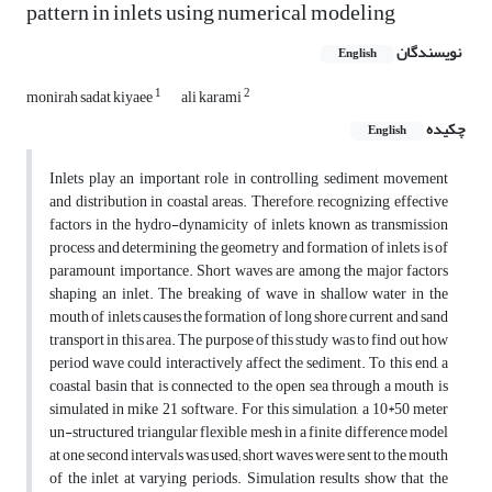
pattern in inlets using numerical modeling
نویسندگان
English
1
2
monirah sadat kiyaee
ali karami
چکیده
English
Inlets play an important role in controlling sediment movement
and distribution in coastal areas. Therefore, recognizing effective
factors in the hydro-dynamicity of inlets known as transmission
process and determining the geometry and formation of inlets is of
paramount importance. Short waves are among the major factors
shaping an inlet. The breaking of wave in shallow water in the
mouth of inlets causes the formation of long shore current and sand
transport in this area. The purpose of this study was to find out how
period wave could interactively affect the sediment. To this end, a
coastal basin that is connected to the open sea through a mouth is
simulated in mike 21 software. For this simulation, a 10*50 meter
un-structured triangular flexible mesh in a finite difference model
at one second intervals was used; short waves were sent to the mouth
of the inlet at varying periods. Simulation results show that the