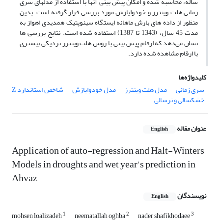
ساله، محاسبه شده و امکان پیش بینی آنها با استفاده از مدلهای سری
زمانی هلت وینترز و خودوایازش مورد بررسی قرار گرفته است. بدین
منظور از داده های بارش ماهانه ایستگاه سینوپتیک همدیدی اهواز به
مدت 45 سال، (1343 تا 1387) استفاده شده است. نتایج بررسی ها
نشان می‌دهد که ارقام پیش بینی با روش هلت وینترز نزدیکی بیشتری
با ارقام مشاهده شده دارد.
کلیدواژه‌ها
سری زمانی
مدل هلت وینترز
مدل خودوایازش
شاخص استاندارد Z
خشکسالی و ترسالی
عنوان مقاله
English
Application of auto-regression and Halt-Winters
Models in droughts and wet year's prediction in
Ahvaz
نویسندگان
English
1
2
3
mohsen loalizadeh
neematallah oghba
nader shafikhodaee