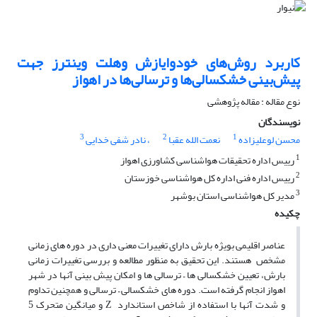
کاربرد روش‌های خودوایازش وهلت وینترز جهت
پیش‌بینی خشکسالی‌ها و ترسالی‌ها در اهواز
نوع مقاله : مقاله پژوهشی
نویسندگان
3
2
1
محسن لوعلیزاده
نعمت الله عقبا
، نادر شفی خدایی
1
رییس اداره تحقیقات هواشناسی کشاورزی اهواز
2
رییس اداره فنی اداره کل هواشناسی خوزستان
3
مدیر کل هواشناسی استان بوشهر
چکیده
عناصر اقلیمی بویژه بارش دارای تغییرات معنی داری در دوره های زمانی
مشخص هستند. این تحقیق به منظور مطالعه و بررسی تغییرات زمانی
بارش، تعیین خشکسالی ها – ترسالی ها و امکان پیش بینی آنها در شهر
اهواز انجام گرفته است. دوره های خشکسالی – ترسالی و همچنین تداوم
و شدت آنها با استفاده از شاخص استاندارد Z و میانگین متحرک 5