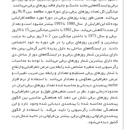
برفی و ایستگاه‌هایی مانند جاسک و چابهار فاقد روزهای برفی می‌باشند.
میانگین کل تعداد روزهای برفی برای دورة مورد مطالعه بین 8 تا9 روز
می‌باشد. همین طور روند روزهای برفی در دورة مورد مطالعه افزایشی
بوده که این افزایش از سال 1980 تا 1993 بیشتر مشهود است و بعد از
آن مجدداً کاهش می‌یابد، سال 1992 با داشتن میانگین بین 15 تا 16روز
برفی و سال 1973 با داشتن میانگین بین 2 تا 3 روز برفی به ترتیب
بیشترین و کمترین روزهای برفی را در طی دوره به خود اختصاص
دادند. در ایستگاه‌های ساحلی به دلیل پدیدة تاخیر گرمایی بهمن ماه
دارای بیشترین شمار روزهای برفی و در ایستگاه‌های دور از ساحل دی
ماه دارای بیشترین شمار روزهای برفی می‌باشد. با توجه به محاسبات
رگرسیونی چند متغیره مشخص شد رابطه بین عرض جغرافیایی و ارتفاع
با شمار روزهای برفی مستقیم و معنادار و رابطه بین ضریب تغییرات و
عرض جغرافیایی معکوس و معنادار می‌باشد. با استفاده از نرم افزار
surfer پهنه‌بندی دیدبانی و محاسبه شده تعداد روزهای برفی ایران در
محدوده زمانی مورد نظر بر حسب متغیرهای طول و عرض جغرافیایی و
شمار روزهای برفی نشان می دهد که هماهنگی مناسبی بین الگوی
پهنه‌بندی محاسبه شده با پهنه‌بندی دیدبانی شده وجود دارد و این
هماهنگی معادلات رگرسیونی را تایید می‌کند. با استفاده از الگوی
پهنه‌بندی فراوانی روزهای برفی، بیشتر ین فراوانی در ناحیه شمال‌غرب
کشور دیده می‌شود.