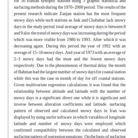
for 50 Iranian synoptic stations using 3 graphic, statistical and
surfacing methods during the 1970-2000 period. The results of the
present research indicate Zanjan station has the most frequent
snowy days while such stations as Jask and Chabahar lack snowy
days in the study period, total average of snowy days is between 8
and 9 also the trend of snowy days was increasing during the period,
which was more visible from 1980 to 1993. After which it was
decreasing again. During this period, the year of 1992 with an
average of 15-16 snowy days. And year of 1973 with an average of
2-3 snowy days had the most and the fewest snowy days,
respectively. Due to the phenomenon of thermal delay, the month
of Bahman had the largest number of snowy days for coastal station
while this was the case in month of day for off coastal stations.
Given multivariate regression calculations, it was found that the
relationship between altitude and latitude with the number of
snowy days is a significant, direct one while it is significant and
inverse between alteration coefficients and latitude. surfacing
pattern of observed and calculated snowy days in Iran was
displayed by using surfer software ,in which variables of longitude,
latitude ,and number of snowy days were employed, which
confirmed compatibility between the calculated and observed
surfacing pattern of regression equations. On the basis of surfacing