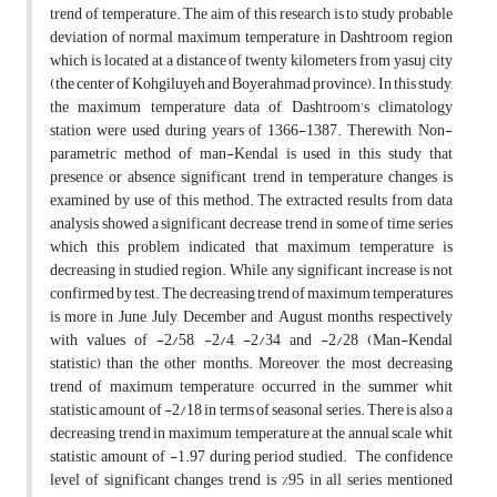
trend of temperature. The aim of this research is to study probable
deviation of normal maximum temperature in Dashtroom region
which is located at a distance of twenty kilometers from yasuj city
(the center of Kohgiluyeh and Boyerahmad province). In this study,
the maximum temperature data of Dashtroom's climatology
station were used during years of 1366-1387. Therewith, Non-
parametric method of man-Kendal is used in this study that
presence or absence significant trend in temperature changes is
examined by use of this method. The extracted results from data
analysis showed a significant decrease trend in some of time series
which this problem indicated that maximum temperature is
decreasing in studied region. While, any significant increase is not
confirmed by test. The decreasing trend of maximum temperatures
is more in June, July, December and August months, respectively
with values of -2/58, -2/4, -2/34 and -2/28 (Man-Kendal
statistic) than the other months. Moreover, the most decreasing
trend of maximum temperature occurred in the summer whit
statistic amount of -2/18 in terms of seasonal series. There is also a
decreasing trend in maximum temperature at the annual scale whit
statistic amount of -1.97 during period studied. The confidence
level of significant changes trend is %95 in all series mentioned