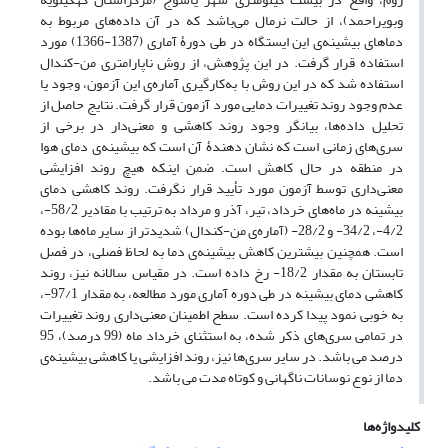
وبویراحمد)، از حالت نرمال می‌باشد که در آن داده‌های مربوط به
دماهای بیشینه‌ی این ایستگاه در طی دورۀ آماری (1387-1366) مورد
استفاده قرار گرفت. در این پژوهش، از روش ناپارامتری من-کندال
استفاده شد که در این روش با به‌کارگیری آماره‌ی این آزمون، وجود یا
عدم وجود روند تغییرات دمایی مورد آزمون قرار گرفت. نتایج حاصل از
تحلیل داده‌ها، بیانگر وجود روند کاهشی و معنی‌دار در برخی از
سری‌های زمانی است که نشان دهندۀ آن است که بیشینه‌ی دمای هوا
در منطقه در حال کاهش است. ضمن اینکه هیچ روند افزایشی
معنی‌داری توسط آزمون مورد تأیید قرار نگرفت. روند کاهشی دمای
بیشینه در ماه‌های خرداد، تیر، آذر و مرداد به ترتیب با مقادیر 58/2-،
4/2-، 34/2- و 28/2- (آماره‌ی من-کندال) شدیدتر از سایر ماه‌ها بوده
است. همچنین بیشترین کاهش بیشینه‌ی دما به لحاظ فصلی، در فصل
تابستان به مقدار 18/2- رخ داده است. در مقیاس سالانه نیز، روند
کاهشی دمای بیشینه در طی دوره آماری مورد مطالعه، به مقدار 97/1-،
به خوبی نمود پیدا کرده است. سطح اطمینان معنی‌داری روند تغییرات
در تمامی سری‌های ذکر شده، به استثنای خرداد ماه (99 درصد)، 95
درصد می باشد. در سایر سری‌ها نیز، روند افزایشی یا کاهشی بیشینه‌ی
دما از نوع نوسانات ناگهانی و کوتاه مدت می باشد.
کلیدواژه‌ها