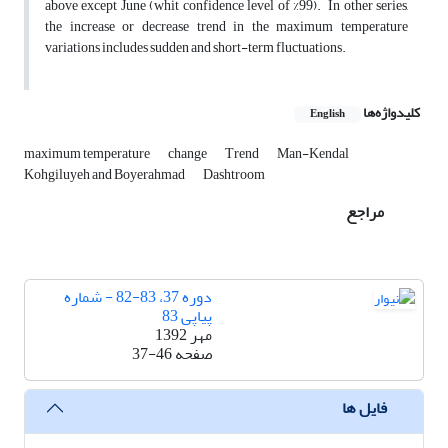
above except June (whit confidence level of %99). In other series,
the increase or decrease trend in the maximum temperature
variations includes sudden and short-term fluctuations.
کلیدواژه‌ها
English
maximum temperature
change
Trend
Man-Kendal
Kohgiluyeh and Boyerahmad
Dashtroom
مراجع
دوره 37، 83-82 - شماره
پیاپی 83
مهر 1392
صفحه
37-46
فایل ها