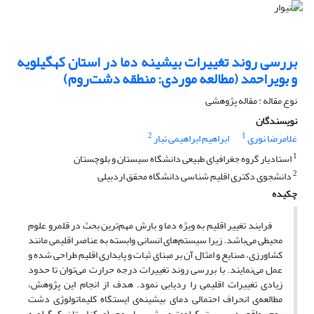
بررسی روند تغییرات بیشینه‌ دما در استان کهگیلویه
‌و ‌بویراحمد (مطالعه موردی: منطقه دشت‌روم)
نوع مقاله : مقاله پژوهشی
نویسندگان
2
1
غلامرضا نوری
ابراهیم ابراهیمی تبار
1
استادیار گروه جغرافیای طبیعی دانشگاه سیستان و بلوچستان
2
دانشجوی دکتری اقلیم شناسی دانشگاه محقق اردبیلی
چکیده
فرایند تغییر اقلیم به ویژه دما و بارش مهم‌ترین بحث در قلمرو علوم
محیطی می‌باشد. زیرا سیستم‌های انسانی وابسته به عناصر اقلیمی مانند
کشاورزی، صنایع و امثال آن بر مبنای ثبات و پایداری اقلیم طراحی شده و
عمل می‌نمایند. با بررسی روند تغییرات درجه حرارت می‌توان تا حدود
زیادی تغییرات اقلیمی را ردیابی نمود. هدف از انجام این پژوهش،
مطالعه‌ی انحراف احتمالی دمای بیشینه‌ی ایستگاه کلیماتولوژی دشت
روم، واقع در بیست کیلومتری شهر یاسوج (مرکزاستان کهگیلویه