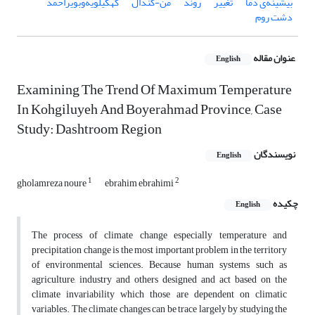
بیشینه‌ی دما
تغییر
روند
من-کندال
کهگیلویه‌و‌بویراحمد
دشت روم
عنوان مقاله
English
Examining The Trend Of Maximum Temperature
In Kohgiluyeh And Boyerahmad Province, Case
Study: Dashtroom Region
نویسندگان
English
1
2
gholamreza noure
ebrahim ebrahimi
چکیده
English
The process of climate change especially temperature and
precipitation change is the most important problem in the territory
of environmental sciences. Because human systems such as
agriculture, industry and others designed and act based on the
climate invariability which those are dependent on climatic
variables. The climate changes can be trace largely by studying the