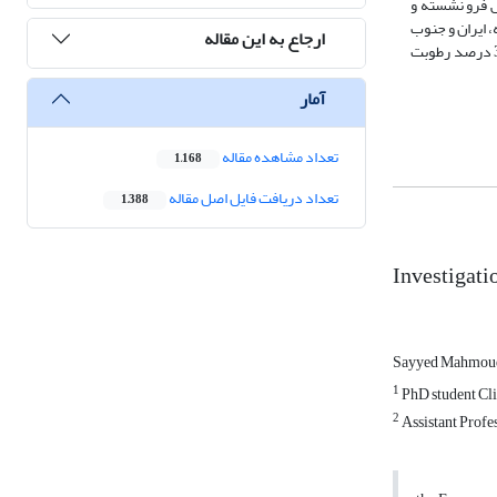
س فرو نشسته و
 ایران و جنوب
ارجاع به این مقاله
غربی ایالات متحده بیشتر در شاخه نزول دینامیکی سلول هادلی قرار دارند،و مقدار رطوبت نسبی با 22 درصد در نیمکره جنوبی مناطق استرالیا و آفریقای جنوبی با 32 درصد رطوبت
آمار
تعداد مشاهده مقاله
1,168
تعداد دریافت فایل اصل مقاله
1,388
Investigati
Sayyed Mahmoud
1
PhD student Cli
2
Assistant Profes