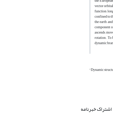
the European
vector orbit
function, lo
confined to t
the earth and
component orb
ascends, move
rotation. To 
dynamic branc
"Dynamic struct
اشتراک خبرنامه