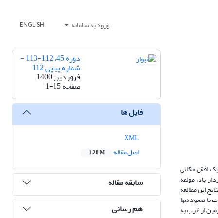
ورود به سامانه
ENGLISH
دوره 45، 112-113 -
شماره پیاپی 112
فروردین 1400
صفحه
1-15
فایل ها
XML
اصل مقاله
1.28 M
هادلی از داده‌های بازتحلیل پیش‌بینی میان مدت هواسپهر اروپایی (ECMWF) نسخه (ERA5) با تفکیک افقی مکانی
 هکتوپاسکال، مؤلفه نصف النهاری بردار باد، مولفه
سابقه مقاله
 گردس و متلب انجام شد.نتایج این مطالعه
ت با صعود هوا
هم رسانی
نزدیکی سطح زمین از غرب به