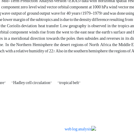
 Mid-Term Prediction Analysis version (ERA5) data with horizontal spatial reso
al component, zero level wind vector orbital component at 1000 hPa, wind vector
ng wave output of ground output wave for 40 years (1979-1979) and was done usin
he lower margin of the subtropics and is due to the density difference resulting from
 the Coriolis deviation, heat transfer Low geography is observed in the tropics a
ital component winds rise from the west to the east near the earth's surface and fr
s in a meridional direction towards the poles, then subsides and reverses in its 
be. In the Northern Hemisphere, the desert regions of North Africa, the Middle Ea
h, with a relative humidity of 22% Also in the southern hemisphere, the regions of 
ure"
"Hadley cell circulation"
"tropical belt"