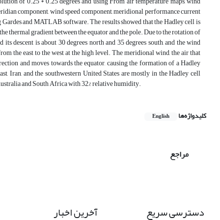
lution of 0.25 * 0.25 degrees and using From air temperature maps, wind
 meridian component, wind speed component, meridional performance current
g Gardes and MATLAB software. The results showed that the Hadley cell is
 the thermal gradient between the equator and the pole. Due to the rotation of
nd its descent is about 30 degrees north and 35 degrees south, and the wind
om the east to the west at the high level. The meridional wind, the air that
direction and moves towards the equator, causing the formation of a Hadley
st, Iran, and the southwestern United States are mostly in the Hadley cell
Australia and South Africa with 32% relative humidity.
کلیدواژه‌ها
English
مراجع
دسترسی سریع
آخرین اخبار