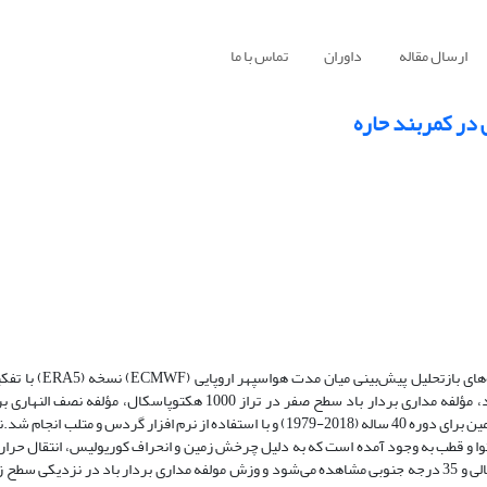
ارسال مقاله
داوران
تماس با ما
در کمربند حاره
جهت تشخیص ساختار گردش بزرگ مقیاس نصف‌النهاری سلول 
25/0*25/0 درجه و با بهره‌گیری از نقشه‌های دمای هوا، مؤلفه مداری بردار باد، مؤلفه مداری بردار باد سطح صفر در تراز 1000
بالاسوی سرعت باد، تابع جریان عملکرد نصف‌النهاری، تابش موج بلند خروجی زمین برای دوره 40 ساله (2018-1979) و با استفاده از نرم افزار
توا و قطب به وجود آمده است که به دلیل چرخش زمین و انحراف کوریولیس، انتقال حرار
در عرض‌های جغرافیایی پایین در منطقه حارّه و نزول آن در حدود 30 درجه شمالی و 35 درجه جنوبی مشاهده می‌شود و وزش مولفه مداری بردار باد در 