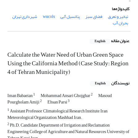
کلیدواژه‌ها
تبخیر و تعرق
فضای سبز
پتانسیل آبی
wucols
شهرداری تهران
بحران آب
عنوان مقاله
English
Calculate the Water Need of Urban Green Space
Using the California Method (Case Study: Region
4 of Tehran Municipality)
نویسندگان
English
1
2
Iman Babaeian
Mohammad Ansari Ghojghar
Masoud
2
3
Pourgholam Amiji
Ehsan Parsi
1
Assistant Professor, Climatological Research Institute, Iran
Meteorological Organization, Mashhad, Iran.
2
Ph.D. Candidate, Department of Irrigation and Reclamation
Engineering, College of Agriculture and Natural Resources, University of