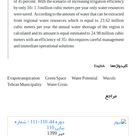
of 45 percent. With the scenario of increasing irrigation efficiency
by only 10%, 1.3 million cubic meters per year, only water resources
were saved. According to the amount of water that can be extracted
from regional water resources, which is equal to 23.62 million
cubic meters per year, the annual water shortage of the region is
calculated and its amount is equal estimated to 24.98 million cubic
meters with an efficiency of 35% this requires careful management
and immediate operational solutions.
کلیدواژه‌ها
English
Evapotranspiration
Green Space
Water Potential
Wucols
Tehran Municipality
Water Crisis
مراجع
دوره 44، 110-111 - شماره
پیاپی 110
مهر 1399