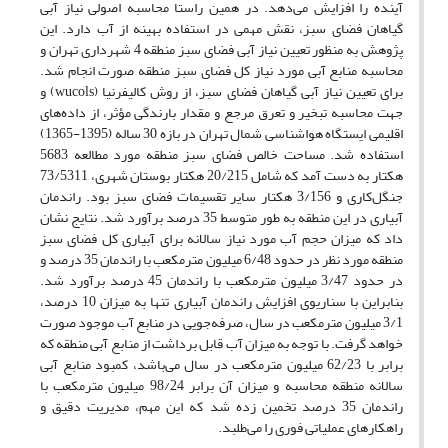
آینده را افزایش می‌دهد. در همین راستا محاسبه اصولی نیاز آبی
گیاهان فضای سبز، نقش مهمی در استفاده بهینه از آب دارد. این
پژوهش به منظور تعیین نیاز آبی فضای سبز منطقه 4 شهرداری تهران و
محاسبه منابع آبی مورد نیاز کل فضای سبز منطقه صورت انجام شد.
برای تعیین نیاز آبی گیاهان فضای سبز، از روش‌ کالیفرنیا (wucols) و
جهت محاسبه تبخیر و تعرق مرجع و مقدار بارندگی مؤثر، از داده‌های
اقلیمی ایستگاه هواشناسی شمال تهران در بازه 30 ساله (1395-1365)
استفاده شد. مساحت خالص فضای سبز منطقه مورد مطالعه 5683
هکتار به دست آمد که شامل 20/215 هکتار بوستان شهری، 73/5311
جنگل‌کاری و 3/156 هکتار سایر تقسیمات فضای سبز بود. راندمان
آبیاری در این منطقه به طور متوسط 35 درصد برآورد شد. نتایج نشان
داد که میزان حجم آب مورد نیاز سالانه برای آبیاری کل فضای سبز
منطقه مورد نظر در حدود 6/48 میلیون مترمکعب با راندمان 35 درصد و
در حدود 3/47 میلیون مترمکعب با راندمان 45 درصد برآورد شد.
بنابراین با سناریوی افزایش راندمان آبیاری تنها به میزان 10 درصد،
3/1 میلیون مترمکعب در سال، صرفه‌جویی در منابع آب موجود صورت
خواهد گرفت. با توجه به میزان آب قابل‌ برداشت از منابع آبی منطقه که
برابر با 62/23 میلیون مترمکعب در سال می‌باشد، کمبود منابع آبی
سالانه منطقه محاسبه و میزان آن برابر 98/24 میلیون مترمکعب با
راندمان 35 درصد تخمین زده شد که این مهم، مدیریت دقیق و
راهکارهای عملیاتی فوری را می‌طلبد.