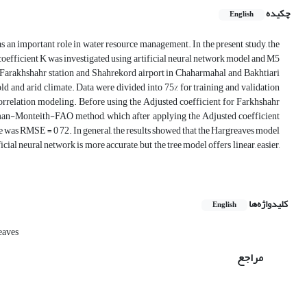
چکیده
English
s an important role in water resource management. In the present study, the
coefficient K was investigated using artificial neural network model and M5
m Farakhshahr station and Shahrekord airport in Chaharmahal and Bakhtiari
and arid climate. Data were divided into 75% for training and validation
orrelation modeling. Before using the Adjusted coefficient for Farkhshahr
nman-Monteith-FAO method, which after applying the Adjusted coefficient
e was RMSE = 0 72. In general, the results showed that the Hargreaves model
al neural network is more accurate, but the tree model offers linear, easier,
کلیدواژه‌ها
English
eaves
مراجع