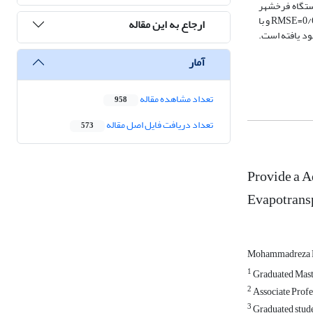
ستگاه فرخشهر
ریشه میانگین مربعات خطا مدل هارگریوز نسبت به روش پنمن مونتیث فائو RMSE=0/90 بود که این مقدار بعد از استفاده از ضریب اصلاحی به کمک شبکه عصبی به RMSE=0/69 و با
ارجاع به این مقاله
ریوز بهبود یافته است.
آمار
تعداد مشاهده مقاله
958
تعداد دریافت فایل اصل مقاله
573
Provide a A
Evapotrans
Mohammadreza 
1
Graduated Maste
2
Associate Profe
3
Graduated studen