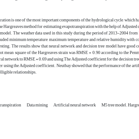
ation is one of the most important components of the hydrological cycle, which ha
he Hargreaves method for estimating evapotranspiration with the help of Adjusted 
e model. The weather data used in this study during the period of 2013-2004 fro
luded minimum temperature, maximum temperature and relative humidity with cold 
esting. The results show that neural network and decision tree model have good c
 root mean square of the Hargreaves strain was RMSE = 0.90 according to the Pe
ral network to RMSE = 0.69 and using The Adjusted coefficient for the decision tre
r using the Adjusted coefficient. Neutbay showed that the performance of the artifici
lligible relationships.
ranspiration
Data mining
Artificial neural network
M5 tree model. Hargr