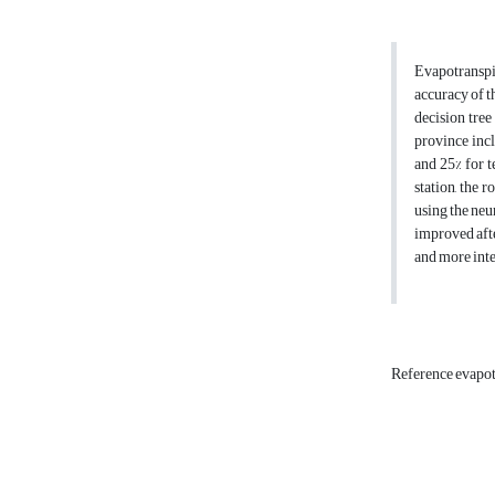
Evapotranspir
accuracy of t
decision tre
province inc
and 25% for t
station, the
using the neu
improved afte
and more inte
Reference evapot