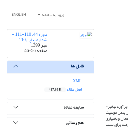
ورود به سامانه
ENGLISH
دوره 44، 110-111 -
شماره پیاپی 110
مهر 1399
صفحه
46-56
فایل ها
XML
اصل مقاله
417.98 K
برآورد تبخیر-
سابقه مقاله
تبخیر- تعرق مدل پنمن مونتیث
 شهرکرد در استان چهارمحال و بختیاری
هم رسانی
کثر و رطوبت نسبی میانگین با اقلیم سرد و خشک اخذ شده است. داده ها به دو قسمت 75 درصد برای آموزش و اعتبار سنجی و 25 درصد برای تست