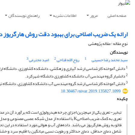
صفحه اصلی
مرور
اطلاعات نشریه
راهنمای نویسندگان
ارائه یک ضریب اصلاحی برای بهبود دقت روش هارگریوز در
نوع مقاله : مقاله پژوهشی
نویسندگان
3
2
1
سید محمد رضا حسینی
روح الله فتاحی
امید محترمی
1
دانش آموخته کارشناسی ارشد آبیاری و زهکشی، دانشکده کشاورزی، دانشگاه ار
2
دانشیار گروه مهندسی آب دانشکده کشاورزی دانشگاه شهرکرد.
3
دانش آموخته کارشناسی ارشد گروه مهندسی آب دانشکده کشاورزی، دانشگاه ته
10.30467/nivar.2019.135827.1099
چکیده
تبخیر- تعرق یکی از مهم‌ترین اجزای چرخه هیدرولوژی است که برآورد آن در م