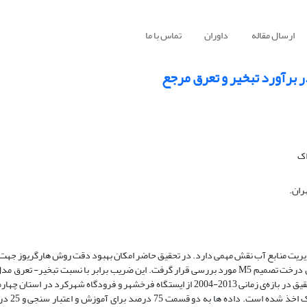
ارسال مقاله
داوران
تماس با ما
 برآورد تبخیر و تعرق مرجع
اک
ران.
دیریت منابع آب نقش مهمی دارد. در تحقیق حاضر امکان بهبود دقت روش هارگریوز جهت 
تعرق به کمک ضریب اصلاحیK با استفاده از مدل شبکه عصبی مصنوعی و مدل درخت تصمیم M5 مورد بررسی قرار گرفت. این ضریب برابر با نسبت 
فائو به روش هارگریوز می باشد. داده‌های آب و هوائی مورد استفاده در این تحقیق در بازه‌ی زمانی 2013-2004 از ایستگاه فرخشهر و فرودگاه
شامل دمای حداقل، دمای حدا