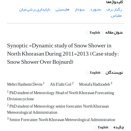
کلیدواژه‌ها
رگبار برف
بجنورد
سودار
هلیسیتی
ناپایداری برشی میان
مقیاس
عنوان مقاله
English
Synoptic -Dynamic study of Snow Shower in
North Khorasan During 2011-2013, (Case study:
Snow Shower Over Bojnurd)
نویسندگان
English
1
2
3
Mehri Hashemi Devin
Ali Elahi Gol
Mostafa Hadizadeh
1
PhD student of Meteorology, Head of North Khorasan Forecasting
Division,cyclone
2
PhD student of Meteorology, senior forecaster, North Khorasan
Meteorological Administration
3
Senior Forecaster, North Khorasan Meteorological Administration
چکیده
English