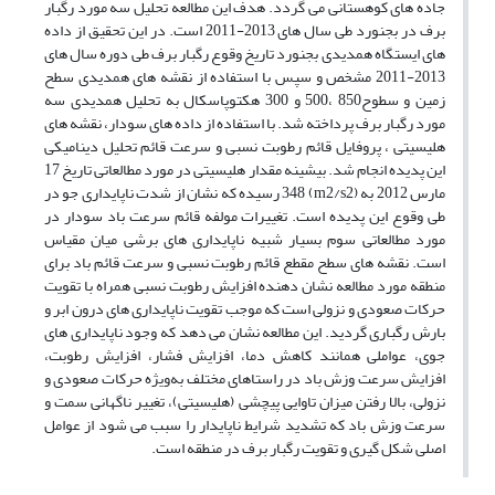
جاده های کوهستانی می گردد. هدف این مطالعه تحلیل سه مورد رگبار
برف در بجنورد طی سال های 2013-2011 است. در این تحقیق از داده
های ایستگاه همدیدی بجنورد تاریخ وقوع رگبار برف طی دوره سال های
2013-2011 مشخص و سپس با استفاده از نقشه های همدیدی سطح
زمین و سطوح850 ،500 و 300 هکتوپاسکال به تحلیل همدیدی سه
مورد رگبار برف پرداخته شد. با استفاده از داده های سودار، نقشه های
هلیسیتی ، پروفایل قائم رطوبت نسبی و سرعت قائم تحلیل دینامیکی
این پدیده انجام شد. بیشینه مقدار هلیسیتی در مورد مطالعاتی تاریخ 17
مارس 2012 به (m2/s2) 348 رسیده که نشان از شدت ناپایداری جو در
طی وقوع این پدیده است. تغییرات مولفه قائم سرعت باد سودار در
مورد مطالعاتی سوم بسیار شبیه ناپایداری های برشی میان مقیاس
است. نقشه های سطح مقطع قائم رطوبت نسبی و سرعت قائم باد برای
منطقه مورد مطالعه نشان دهنده افزایش رطوبت نسبی همراه با تقویت
حرکات صعودی و نزولی است که موجب تقویت ناپایداری های درون ابر و
بارش رگباری گردید. این مطالعه نشان می دهد که وجود ناپایداری های
جوی، عواملی همانند کاهش دما، افزایش فشار، افزایش رطوبت،
افزایش سرعت وزش باد در راستاهای مختلف به‌ویژه حرکات صعودی و
نزولی، بالا رفتن میزان تاوایی پیچشی (هلیسیتی)، تغییر ناگهانی سمت و
سرعت وزش باد که تشدید شرایط ناپایدار را سبب می شود از عوامل
اصلی شکل گیری و تقویت رگبار برف در منطقه است.