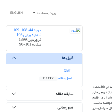
ورود به سامانه
ENGLISH
دوره 44، 108-109 -
شماره پیاپی 108
فروردین 1399
صفحه
90-101
فایل ها
XML
اصل مقاله
916.03 K
پژوهش حاضر به ‌منظور ارزیابی اثرات محتمل تغییر اقلیم بر روند تغییرات دماهای حدی بیشینه در سه مقیاس نقطه‌ای (ایستگاه های هواشناسی همدیدی)، ناحیه ای (10منطقه
 و یکم نسبت به دوره اقلیمی پایه (2005-1986) است. در این تحقیق از خروجی‌های
سابقه مقاله
 دمای بیشنه ایران در اقلیم
پایه احتمالا افزایش خواهند داشت.
هم رسانی
اطق سواحل خزر