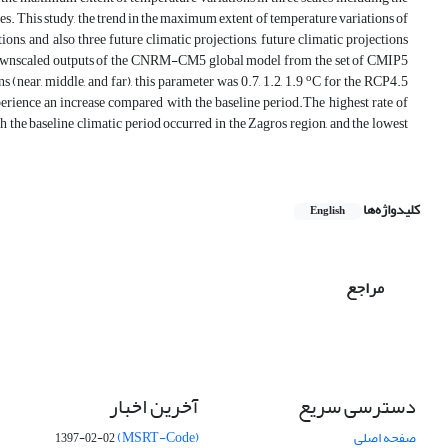
ales. This study, the trend in the maximum extent of temperature variations of
ons, and also three future climatic projections, future climatic projections
the downscaled outputs of the CNRM-CM5 global model from the set of CMIP5
o
(near, middle, and far), this parameter was 0.7, 1.2, 1.9
C for the RCP4.5
erience an increase compared with the baseline period.The highest rate of
 the baseline climatic period occurred in the Zagros region, and the lowest
کلیدواژه‌ها
English
مراجع
دسترسی سریع
آخرین اخبار
صفحه اصلی
(MSRT-Code)
1397-02-02