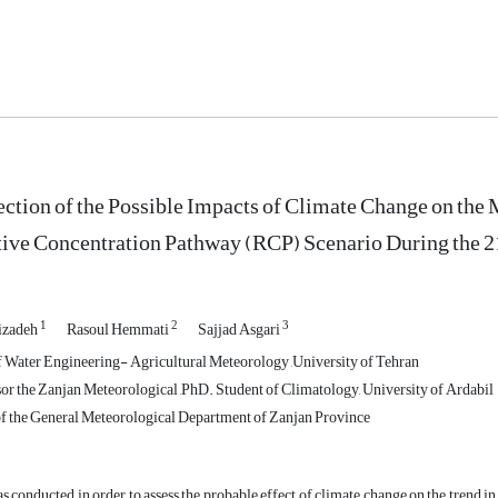
ection of the Possible Impacts of Climate Change on th
ive Concentration Pathway (RCP) Scenario During the 2
1
2
3
izadeh
Rasoul Hemmati
Sajjad Asgari
 Water Engineering- Agricultural Meteorology ,University of Tehran
or the Zanjan Meteorological ,PhD. Student of Climatology, University of Ardabil
f the General Meteorological Department of Zanjan Province
s conducted in order to assess the probable effect of climate change on the trend i