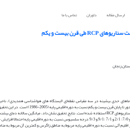
ارسال مقاله
داوران
تماس با ما
طی قرن بیست و یکم
ستان زنجان
جغرافیایی از ایران) و میانگین منطقه ای در سه دوره اقلیمی آتی نزدیک ، میانی و دور تا پایان قرن بیست
ریزمقیاس شده مدل جهانی CNRM-CM5 از مجموعه مدل‌های CMIP5 تحت سناریوهای RCP استفاده ‌شده است. نتایج تحقیق نشان داد، میانگین سالانه
های آتی نزدیک ، میانی و دور تحت دو سناریو RCP4.5 و RCP8.5 به ترتیب 7/0و 7/0؛ 2/1 و 7/1 ؛9/1 و 9/3 درجه سلسیوس نسبت به دوره اقلیمی 
اقلیم آتی نسبت به دوره اقلیمی پایه مربوط به مناطق زاگرس و کمترین آن مربوط به من