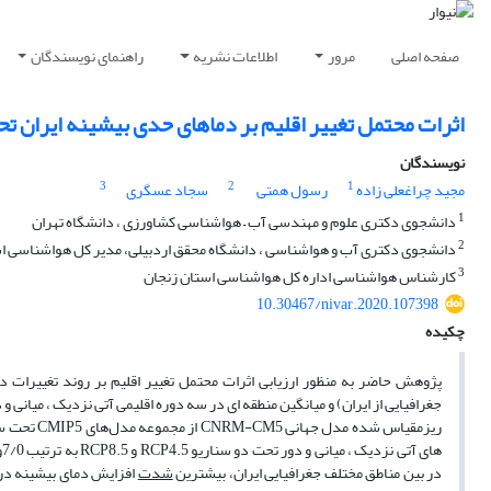
صفحه اصلی
مرور
اطلاعات نشریه
راهنمای نویسندگان
اثرات محتمل تغییر اقلیم بر دماهای حدی بیشینه ایران تحت سناریوهای RCP 
نویسندگان
3
2
1
مجید چراغعلی زاده
رسول همتی
سجاد عسگری
1
دانشجوی دکتری علوم و مهندسی آب – هواشناسی کشاورزی ، دانشگاه تهران
2
دانشجوی دکتری آب و هواشناسی ، دانشگاه محقق اردبیلی، مدیر کل هواشناسی ا
3
کارشناس هواشناسی اداره کل هواشناسی استان زنجان
10.30467/nivar.2020.107398
چکیده
در بین مناطق مختلف جغرافیایی ایران، بیشترین
شدت
افزایش دمای بیشینه در 