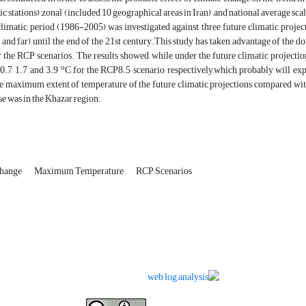
ic stations) ,zonal (included 10 geographical areas in Iran) ,and national average sc
climatic period (1986-2005) was investigated against three future climatic projecti
e, and far) until the end of the 21st century.This study has taken advantage of 
the RCP scenarios. The results showed, while under the future climatic projections 
o
0.7, 1.7, and 3.9
C for the RCP8.5 scenario, respectively,which probably will exp
he maximum extent of temperature of the future climatic projections compared with
ase was in the Khazar region.
change
Maximum Temperature
RCP Scenarios