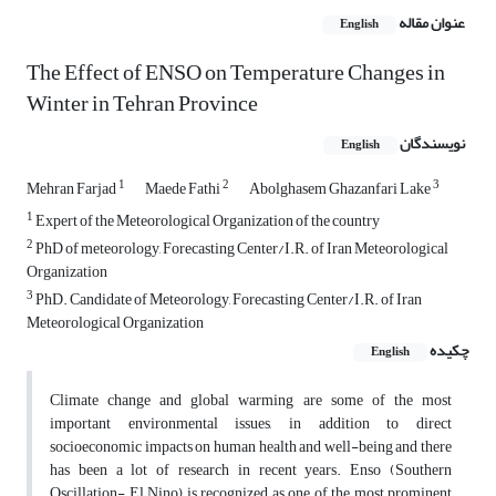
عنوان مقاله
English
The Effect of ENSO on Temperature Changes in
Winter in Tehran Province
نویسندگان
English
1
2
3
Mehran Farjad
Maede Fathi
Abolghasem Ghazanfari Lake
1
Expert of the Meteorological Organization of the country
2
PhD of meteorology, Forecasting Center/I.R. of Iran Meteorological
Organization
3
PhD. Candidate of Meteorology, Forecasting Center/I.R. of Iran
Meteorological Organization
چکیده
English
Climate change and global warming are some of the most
important environmental issues, in addition to direct
socioeconomic impacts on human health and well-being and there
has been a lot of research in recent years. Enso (Southern
Oscillation- El Nino) is recognized as one of the most prominent