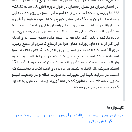
حاره‌ای اثرگذار است. در این پژوهش، اثر انسو بر روی روند تغییرات دما
در استان تهران در فصل زمستان در طول دوره آماری 19 ساله (2018-
2000) بررسی شده است. برای محاسبه اثر انسو بر روی دما، تحلیل
رخدادهای فرین و حذف اثر سایر دورپیوندها به‌ویژه تاوه‌ی قطبی و
نوسان اقیانوس اطلس شمالی، ابتدا بی‌هنجاری‌های روزانه دما نسبت به
میانگین بلند مدت فصلی محاسبه شده و سپس این بی‌هنجاری‌ها از
پالایه بالاگذر و پایین گذر باترفورس عبور داده شده است. برای انجام
این کار از داده‌های روزانه دمای هوا در ارتفاع 2 متری از سطح زمین،
برای 10 ایستگاه همدید در استان تهران همراه با شاخص ماهانه انسو
استفاده شده است. نتایج نشان داد که در شرایط لانینا و النینو،
واریانس دما نسبت به میانگین بلند مدت به ترتیب حدود () 8 و () 15
است. همچنین اثر لانینا و النینو، هر دو برروی تغییرات دما به نسبت کم
است. در شرایط لانینا این تغییرات به صورت منظم و در وضعیت النینو
بصورت نامنظم است به‌طوری‌که در ماه فوریه نوسانات دمایی به حدود
8 درجه سلسیوس نیز رسیده است.
کلیدواژه‌ها
نوسان جنوبی- ال نینو
پالایه باترفورس
سری زمانی
روند تغییرات
دما
گرمایش جهانی