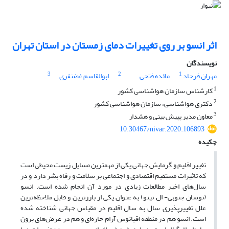
اثر انسو بر روی تغییرات دمای زمستان در استان تهران
نویسندگان
3
2
1
مهران فرجاد
مائده فتحی
ابوالقاسم غضنفری
1
کارشناس سازمان هواشناسی کشور
2
دکتری هواشناسی، سازمان هواشناسی کشور
3
معاون مدیر پپیش بینی و هشدار
10.30467/nivar.2020.106893
چکیده
تغییر اقلیم و گرمایش جهانی یکی از مهمترین مسایل زیست محیطی است
که تاثیرات مستقیم اقتصادی و اجتماعی بر سلامت و رفاه بشر دارد و در
سال‌های اخیر مطالعات زیادی در مورد آن انجام شده است. انسو
(نوسان جنوبی- ال نینو) به عنوان یکی از بارزترین و قابل ملاحظه‌ترین
علل تغییرپذیری سال به سال اقلیم در مقیاس جهانی شناخته شده
است. انسو هم در منطقه اقیانوس آرام حاره‌ای و هم در عرض‌های برون