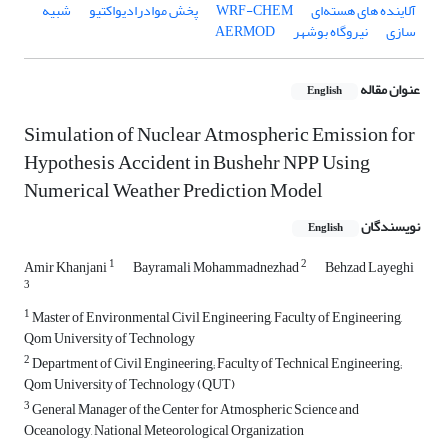
آلاینده های هسته‌ای
WRF-CHEM
پخش موادرادیواکتیو
شبیه
سازی
نیروگاه بوشهر
AERMOD
عنوان مقاله
English
Simulation of Nuclear Atmospheric Emission for
Hypothesis Accident in Bushehr NPP Using
Numerical Weather Prediction Model
نویسندگان
English
1
2
Amir Khanjani
Bayramali Mohammadnezhad
Behzad Layeghi
3
1
Master of Environmental Civil Engineering, Faculty of Engineering,
Qom University of Technology
2
Department of Civil Engineering; Faculty of Technical Engineering;
Qom University of Technology (QUT)
3
General Manager of the Center for Atmospheric Science and
Oceanology, National Meteorological Organization