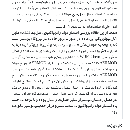
نیروگاه‌های هسته‌ای مثل حوادث چرنوبیل و فوکوشیما تأثیرات دراز
مدت و نامطلوبی بر روی محیط زیست و سلامتی انسانها می‌گذارد. با توجه
به اهمیت استفاده از مدل‌های هواشناسی در پیش بینی و ردیابی مسیر
انتقال آلاینده‌ها و از طرفی تلفیق آن با مدل‌های پخش آلودگی می توان تا
اندازه‌ای از پیامدها و اثرات سوء آن کاست.
هدف از این مقاله بررسی انتشار مواد رادیواکتیوی مثل ید 131 به دلیل
آثار بیولوژیکی این ماده در صورت بروز حادثه در نیروگاه بوشهر است
که با توجه به عواملی مثل جهت و سرعت باد و شرایط توپوگرافی محیط به
میزان پخش و انتشار این ماده می‌پردازد. بدین منظور با استفاده از مدل
پیش بینی WRF-Chem داده‌های ورودی هواشناسی به مدل گوسی
AERMOD داده شد. سپس به کمک نرم افزار AERMOD توزیع مواد
رادیو اکتیو مدل‌سازی گردید. با استفاده از میانگین غلظت در خروجی
AERMOD ، اکتیویته این محصول برحسب گرم بر ثانیه بر مترمربع
محاسبه شده و میزان واپاشی و پخش آن در شعاع 50 کیلومتری اطراف
نیروگاه در120ساعت در چهار فصل مختلف سال پس از وقوع حادثه
مورد بررسی قرار گرفت. خروجی مدل نشان می‌دهد که میزان انتشار
در فصل زمستان بیشتر از سایر فصل‌های سال بوده و با توجه به جهت
باد انتشار مواد رادیواکتیو به سمت شهر و مرکز جمعیتی بوشهر نخواهد
بود.
کلیدواژه‌ها