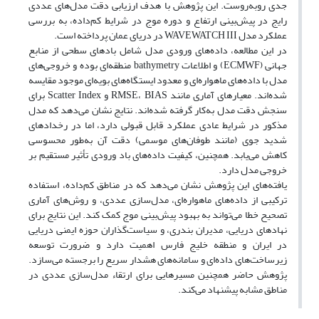
جدی روبه‌روست. این پژوهش با هدف ارزیابی دقت مدل‌های عددی
رایج در پیش‌بینی ارتفاع و دوره موج در شرایط کم‌داده، به بررسی
عملکرد مدل WAVEWATCH III در دریای عمان پرداخته است.
در این مطالعه، داده‌های ورودی مدل شامل بادهای سطحی از منابع
جهانی (ECMWF) و اطلاعات bathymetry منطقه‌ای بوده و خروجی‌های
مدل با داده‌های ماهواره‌ای و معدود ایستگاه‌های بویه‌ای موجود مقایسه
شده‌اند. معیارهای آماری مانند RMSE، BIAS و Scatter Index برای
سنجش دقت مدل به‌کار گرفته شده‌اند. نتایج نشان می‌دهد که مدل
مذکور در شرایط عادی عملکرد قابل قبولی دارد، اما در رخدادهای
شدید جوی (مانند طوفان‌های موسمی) دقت آن به‌طور محسوسی
کاهش می‌یابد. همچنین، کیفیت داده‌های باد ورودی تأثیر مستقیم بر
خروجی مدل دارد.
یافته‌های این پژوهش نشان می‌دهد که در مناطق کم‌داده، استفاده
ترکیبی از داده‌های ماهواره‌ای، مدل‌سازی عددی، و روش‌های آماری
تصحیح خطا می‌تواند به بهبود پیش‌بینی موج کمک کند. این نتایج برای
نهادهای دریایی، مدیران بندری، و سیاست‌گذاران حوزه ایمنی دریایی
در ایران و منطقه خلیج فارس اهمیت دارد و ضرورت توسعه
زیرساخت‌های داده‌ای و سامانه‌های هشدار سریع را برجسته می‌سازد.
پژوهش حاضر همچنین مسیرهایی برای ارتقاء مدل‌سازی عددی در
مناطق مشابه پیشنهاد می‌کند.