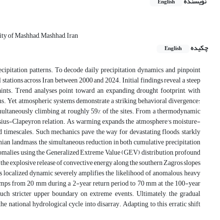
نویسنده
English
ity of Mashhad, Mashhad, Iran
چکیده
English
ecipitation patterns. To decode daily precipitation dynamics and pinpoint
stations across Iran between 2000 and 2024. Initial findings reveal a steep
raints. Trend analyses point toward an expanding drought footprint, with
ions. Yet, atmospheric systems demonstrate a striking behavioral divergence:
simultaneously climbing at roughly 59% of the sites. From a thermodynamic
lausius-Clapeyron relation. As warming expands the atmosphere's moisture-
d timescales. Such mechanics pave the way for devastating floods, starkly
nian landmass, the simultaneous reduction in both cumulative precipitation
nomalies using the Generalized Extreme Value (GEV) distribution, profound
 the explosive release of convective energy along the southern Zagros slopes
his localized dynamic severely amplifies the likelihood of anomalous, heavy
 jumps from 20 mm during a 2-year return period to 70 mm at the 100-year
much stricter upper boundary on extreme events. Ultimately, the gradual
he national hydrological cycle into disarray. Adapting to this erratic shift