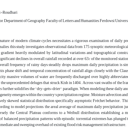
i-Roudbari
sor, Department of Geography, Faculty of Letters and Humanities, Ferdowsi Univers
 nature of modern climate cycles necessitates a rigorous examination of daily pr
lies, this study investigates observational data from 175 synoptic meteorological 
n gradient heavily modulated by latitudinal variations and topographical const
 significant declines in overall rainfall recorded at over 63% of the monitored stat
overall frequency of rainy days steadily drops, maximum daily precipitation is 
this phase shift and temporal concentration of rainfall align closely with the C
city, massive volumes of water are frequently discharged over highly abbreviate
the unprecedented deluges that struck Kish in 1404. Across vast swaths of the Ira
ys further solidifies the "dry-gets-drier" paradigm. When modeling these daily a
ogeneity emerges within the country's precipitation regime. Moisture advection and
ively skewed statistical distribution specifically, asymptotic Fréchet behavior. T
cording to model projections, the areal average of maximum daily precipitation
sely, the Central Plateau conforms to a Weibull distribution, establishing a 
f balanced precipitation patterns with episodic, torrential extremes has plunged t
mmediate and sweeping overhaul of existing flood risk management infrastructure.