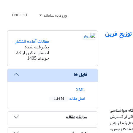
ورود به سامانه
ENGLISH
توزیع فرین
مقالات آماده انتشار
،
پذیرفته شده
انتشار آنلاین از 23
خرداد 1405
فایل ها
XML
اصل مقاله
1.16 M
ا تغییر اقلیم ضروری است. این پژوهش با هدف تحلیل رفتار بارش روزانه و رخدادهای فرین، داده‌های ۱۷۵ ایستگاه هواشناسی
سابقه مقاله
دها حاکی از گسترش
؛ درحالی‌که فراوانی
یکی با رابطه کلازیوس-
هم رسانی