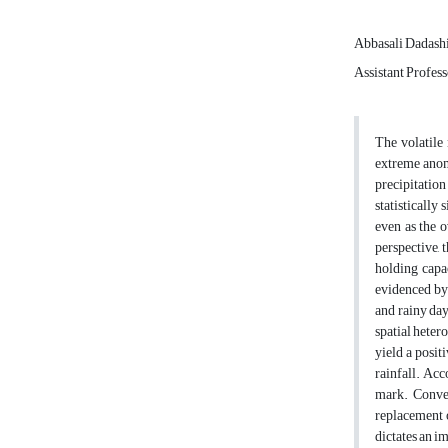
Abbasali Dadash
Assistant Profes
The volatile
extreme anoma
precipitatio
statistically
even as the 
perspective, 
holding capa
evidenced by 
and rainy da
spatial heter
yield a posit
rainfall. Ac
mark. Conver
replacement o
dictates an i