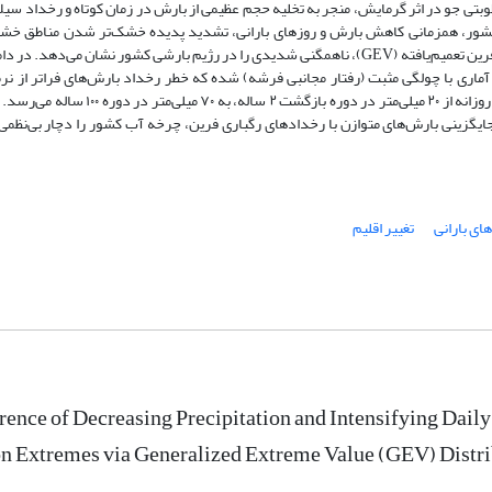
ا که افزایش ظرفیت رطوبتی جو در اثر گرمایش، منجر به تخلیه حجم عظیمی از بارش در زمان کوتاه و رخداد 
Drier) را تأیید می‌کند. مدل‌سازی رخدادهای فرین روزانه بر پایه توزیع مقادیر فرین تعمیم‌یافته (GEV)، ناهمگنی شدیدی را در رژیم بارشی کشور 
ماری با چولگی مثبت (رفتار مجانبی فرشه) شده که خطر رخداد بارش‌های فراتر از نر
افزایش می‌دهد. برآوردهای مدل نشان می‌دهد میانگین پهنه‌ای بیشینه بارش روزانه از ۲۰ میل
 جایگزینی بارش‌های متوازن با رخدادهای رگباری فرین، چرخه آب کشور را دچار بی‌نظمی 
ای بارانی
تغییر اقلیم
ence of Decreasing Precipitation and Intensifying Dail
on Extremes via Generalized Extreme Value (GEV) Distr