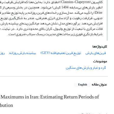
کلاپیرون (Clausius-Clapeyron) انطباق دارد؛ به این معن
جنوبی، فرارفت رطوبت و آزادسازی انرژی همرفتی، منجر به شکل‌گیری توزیع آ
فلات مرکزی با تبعیت از توزیع وایبول، کران بالای محدودتری دارد. در نهایت،
شرایط بازنگری فوری زیرساخت‌های مدیریت ریسک سیلاب ضروری است.
کلیدواژه‌ها
فرین‌های بارش
توزیع فرین تعمیم‌یافته (GEV)
بیشینه بارش روزانه
روزه
موضوعات
گرد و غبار و بارش های سنگین
عنوان مقاله
English
y Maximums in Iran: Estimating Return Periods of
ibution