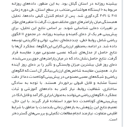
بیشینه روزانه در استان گیلان بود. به این منظور، داده‌های روزانه
مربوط به ۱۰ ایستگاه هواشناسی منتخب در سطح استان، طی دوره زمانی
۲۰۱۱ تا ۲۰۲۱ گردآوری شد. پس از انجام کنترل کیفی داده‌ها، تحلیل
همبستگی میان پارامترهای جوی مختلف صورت گرفت تا متغیرهای مؤثر
بر تغییرات دمایی شناسایی شوند. بر اساس نتایج این تحلیل، برای
پیش‌بینی هر یک از دمای کمینه و بیشینه روزانه، در مجموع ۱۱ الگوی
ریاضی شامل روابط خطی، چندجمله‌ای، نمایی، توانی و لگاریتمی توسعه
داده شد. در ادامه، به‌منظور ارزیابی کارایی این الگوها، عملکرد آن‌ها با
نتایج حاصل از مدل‌های شبکه عصبی مصنوعی مورد مقایسه قرار
گرفت. نتایج حاصل نشان داد که در میان پارامترهای جوی بررسی‌شده،
دمای روز قبل بیشترین میزان وابستگی و تأثیر را بر دمای روز آینده
دارد. همچنین، مقایسه شاخص‌های ارزیابی بیانگر آن است که الگوهای
ریاضی و شبکه‌های عصبی مصنوعی در پیش‌بینی کوتاه‌مدت دما از دقت
نسبتاً مشابه و قابل قبولی برخوردار هستند. با توجه به سادگی
ساختاری، شفافیت روابط، نیاز کمتر به داده‌های آموزشی و ثبات
عملکرد، الگوهای ریاضی می‌توانند به‌عنوان ابزاری کارآمد و قابل اتکا در
پیش‌بینی‌های کوتاه‌مدت دما مورد استفاده قرار گیرند. با این حال،
تعمیم نتایج این پژوهش به بازه‌های زمانی بلندمدت‌ یا مناطق با شرایط
اقلیمی متفاوت، نیازمند انجام مطالعات تکمیلی و بررسی‌های گسترده‌تر
است.