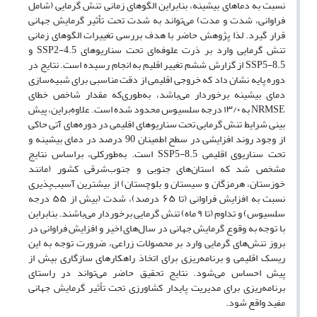
نسبت به دماهای بیشینه، بنابراین الگوهای زمانی تنش گرمایی (شامل
فراوانی، شدت و مدت) می‌تواند به شدت تحت تأثیر گرمایش جهانی
قرار گیرد. لذا پژوهش حاضر با هدف بررسی تغییرات الگوهای زمانی
تنش گرمایی وارد بر ذرت علوفه‌ای تحت سناریوهای SSP2-4.5 و
SSP5-8.5 از گزارش ششم تغییر اقلیم به انجام رسیده است. نتایج در
دوره پایه نشان داد که خروجی اقلیمی از دقت مناسبی برای شبیه‌سازی
دمای بیشینه برخوردار می‌باشد، به‌طوری‌که مقدار شاخص خطای
NRMSE به ۱۳/۰ درجه سلسیوس محدود شده است. علاوه‌براین، پیش
بینی شرایط تنش گرمایی تحت سناریوهای اقلیمی در دوره‌های آتی حاکی
از وجود روند افزایشی در سطح اطمینان 90 درصد در دمای بیشینه و
تحت سناریوی اقلیمی SSP5-8.5 است. به‌طورکلی، براساس نتایج
مشخص شد که استان‌های جنوبی و جنوب‌شرقی کشور (مانند
خوزستان، هرمزگان و سیستان و بلوچستان) از بیشترین آسیب‌پذیری
نسبت به افزایش فراوانی (تا ۶۵ درصد)، شدت (بیش از ۵۵ درجه
سلسیوس) و تداوم (تا ۹ ماه) تنش گرمایی برخوردار می‌باشند. بنابراین
با توجه به وقوع گرمایش جهانی در سال‌های اخیر و افزایش فراوانی در
بروز تنش‌های گرمایی وارد بر محصولات زراعی، ضرورت توجه به این
ریسک اقلیمی و برنامه‌ریزی برای اتخاذ راهکارهای سازگاری بیش از
پیش احساس می‌شود. نتایج تحقیق حاضر می‌تواند در راستای
برنامه‌ریزی برای مدیریت پایدار کشاورزی تحت تأثیر گرمایش جهانی
مفید واقع شود.