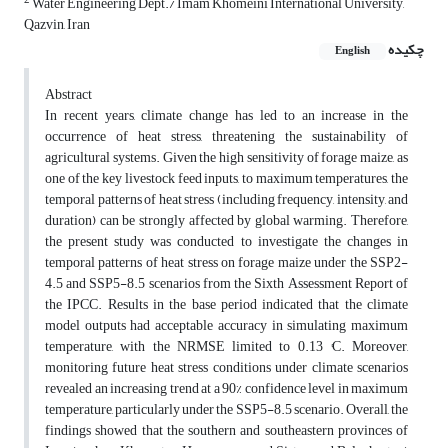
2
Water Engineering Dept./ Imam Khomeini International University,
Qazvin, Iran
چکیده
English
Abstract
In recent years, climate change has led to an increase in the
occurrence of heat stress, threatening the sustainability of
agricultural systems. Given the high sensitivity of forage maize, as
one of the key livestock feed inputs, to maximum temperatures, the
temporal patterns of heat stress (including frequency, intensity, and
duration) can be strongly affected by global warming. Therefore,
the present study was conducted to investigate the changes in
temporal patterns of heat stress on forage maize under the SSP2-
4.5 and SSP5-8.5 scenarios from the Sixth Assessment Report of
the IPCC. Results in the base period indicated that the climate
model outputs had acceptable accuracy in simulating maximum
temperature, with the NRMSE limited to 0.13 °C. Moreover,
monitoring future heat stress conditions under climate scenarios
revealed an increasing trend at a 90% confidence level in maximum
temperature, particularly under the SSP5-8.5 scenario. Overall, the
findings showed that the southern and southeastern provinces of