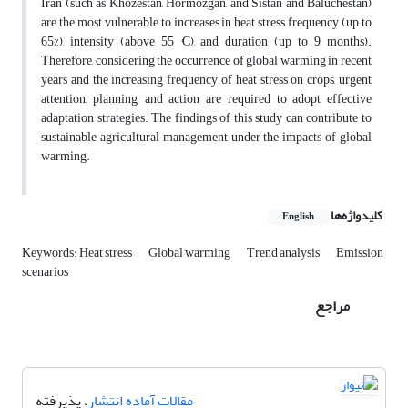
Iran (such as Khozestan, Hormozgan, and Sistan and Baluchestan)
are the most vulnerable to increases in heat stress frequency (up to
65%), intensity (above 55 °C), and duration (up to 9 months).
Therefore, considering the occurrence of global warming in recent
years and the increasing frequency of heat stress on crops, urgent
attention, planning, and action are required to adopt effective
adaptation strategies. The findings of this study can contribute to
sustainable agricultural management under the impacts of global
warming.
کلیدواژه‌ها
English
Keywords: Heat stress
Global warming
Trend analysis
Emission
scenarios
مراجع
مقالات آماده انتشار
، پذیرفته