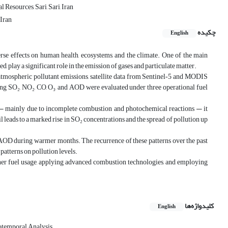
Resources, Sari, Sari, Iran
Iran
چکیده
English
erse effects on human health, ecosystems, and the climate. One of the main
d, play a significant role in the emission of gases and particulate matter.
n atmospheric pollutant emissions, satellite data from Sentinel‑5 and MODIS
ing SO₂, NO₂, CO, O₃, and AOD were evaluated under three operational fuel
₃ — mainly due to incomplete combustion and photochemical reactions — it
 leads to a marked rise in SO₂ concentrations and the spread of pollution up
 AOD during warmer months. The recurrence of these patterns over the past
patterns on pollution levels.
eaner fuel usage, applying advanced combustion technologies, and employing
کلیدواژه‌ها
English
otemporal Analysis