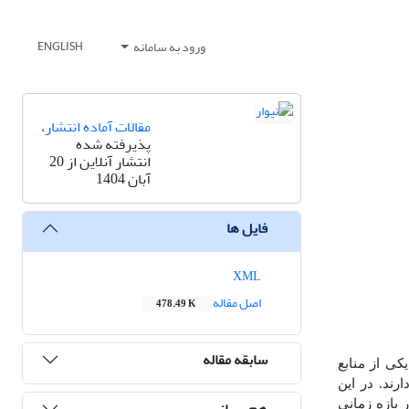
ورود به سامانه
ENGLISH
مقالات آماده انتشار
،
پذیرفته شده
انتشار آنلاین از 20
آبان 1404
فایل ها
XML
اصل مقاله
478.49 K
سابقه مقاله
کی از منابع
رند. در این
هم رسانی
ر آلاینده‌های جوی، داده‌های ماهواره‌ای سنتینل-۵ و مودیس در بازه زمانی