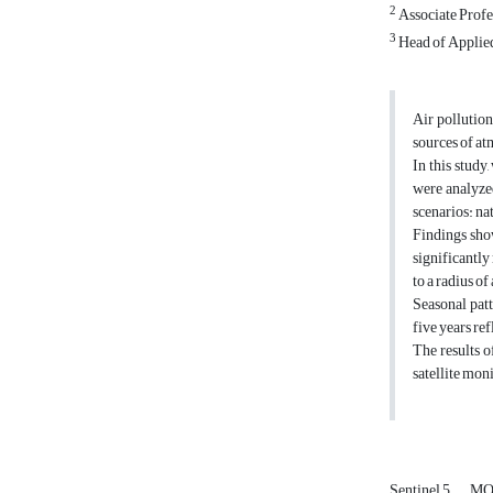
2
Associate Profes
3
Head of Applie
Air pollution
sources of atm
In this study
were analyzed
scenarios: na
Findings sho
significantly
to a radius o
Seasonal patt
five years re
The results o
satellite mon
Sentinel 5
MO