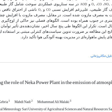
AOD
O₃
CO
NO₂
،
،
و
در سه سناریوی عملکردی سوخت شامل گاز طبیعی
O₃
CO
صرف گاز طبیعی، علی‌رغم افزایش نسبی
و
ناشی از احتراق ناقص و
 به مصرف مازوت شده است. در مقابل، مصرف مازوت با افزایش چش
ل است. تکرار این الگوها طی پنج سال اخیر، نشان‌دهنده‌ی تأثیر توأما
یج این مطالعه بر ضرورت تدوین سیاست‌های کنترلی مبتنی بر استفاده 
های پایش ماهواره‌ای در مدیریت بهینه آلودگی هوا تأکید دارد.
لیل مکانی‌زمانی
ng the role of Neka Power Plant in the emission of atmosp
1
2
3
Kebria
Mahdi Nadi
Mohammad Ali Malaki
l Meteorology, Sari University of Agricultural Sciences and Natural Resources, Sar