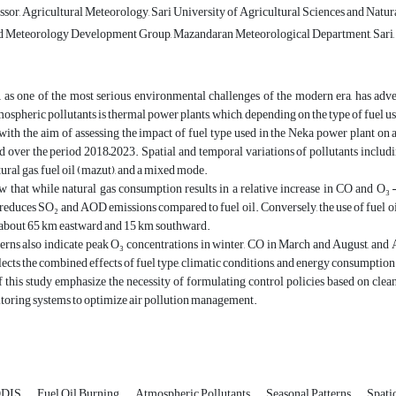
sor, Agricultural Meteorology, Sari University of Agricultural Sciences and Natural 
d Meteorology Development Group, Mazandaran Meteorological Department, Sari, 
, as one of the most serious environmental challenges of the modern era, has adv
ospheric pollutants is thermal power plants, which, depending on the type of fuel use
, with the aim of assessing the impact of fuel type used in the Neka power plant o
 over the period 2018–2023. Spatial and temporal variations of pollutants includ
tural gas, fuel oil (mazut), and a mixed mode.
w that while natural gas consumption results in a relative increase in CO and O
 reduces SO₂ and AOD emissions compared to fuel oil. Conversely, the use of fuel oil
f about 65 km eastward and 15 km southward.
erns also indicate peak O₃ concentrations in winter, CO in March and August, and
flects the combined effects of fuel type, climatic conditions, and energy consumption 
f this study emphasize the necessity of formulating control policies based on cl
itoring systems to optimize air pollution management.
DIS
Fuel Oil Burning
Atmospheric Pollutants
Seasonal Patterns
Spati