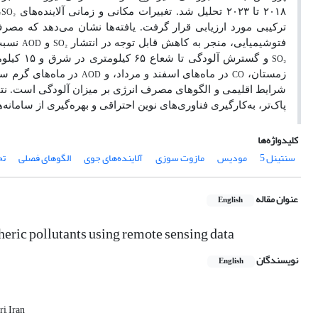
SO₂
۲۰۱۸ تا ۲۰۲۳ تحلیل شد. تغییرات مکانی و زمانی آلاینده‌های
،
ترکیبی مورد ارزیابی قرار گرفت. یافته‌ها نشان می‌دهد که م
AOD
SO₂
فتوشیمیایی، منجر به کاهش قابل توجه در انتشار
و
نسبت
SO₂
و گسترش آلودگی تا شعاع ۶۵ کیلومتری در شرق و ۱۵ کیلومتری در جنوب همراه بوده است. الگوهای فصلی نیز حاکی از اوج‌گیری غلظت
AOD
CO
زمستان،
در ماه‌های اسفند و مرداد، و
در ماه‌های گرم سا
شرایط اقلیمی و الگوهای مصرف انرژی بر میزان آلودگی است. نتا
پاک‌تر، به‌کارگیری فناوری‌های نوین احتراقی و بهره‌گیری از سامانه‌
کلیدواژه‌ها
سنتینل 5
مودیس
مازوت سوزی
آلاینده‌های جوی
الگوهای فصلی
تح
عنوان مقاله
English
heric pollutants using remote sensing data
نویسندگان
English
i, Iran