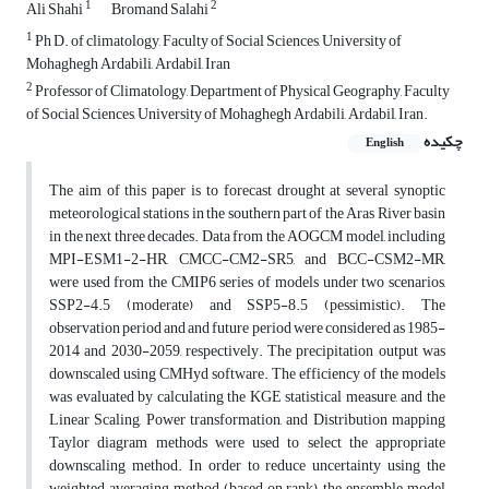
1
2
Ali Shahi
Bromand Salahi
1
Ph D. of climatology, Faculty of Social Sciences, University of
Mohaghegh Ardabili, Ardabil, Iran
2
Professor of Climatology, Department of Physical Geography, Faculty
of Social Sciences, University of Mohaghegh Ardabili, Ardabil, Iran.
چکیده
English
The aim of this paper is to forecast drought at several synoptic
meteorological stations in the southern part of the Aras River basin
in the next three decades. Data from the AOGCM model, including
MPI-ESM1-2-HR, CMCC-CM2-SR5, and BCC-CSM2-MR,
were used from the CMIP6 series of models under two scenarios,
SSP2-4.5 (moderate) and SSP5-8.5 (pessimistic). The
observation period and and future period were considered as 1985-
2014 and 2030-2059, respectively. The precipitation output was
downscaled using CMHyd software. The efficiency of the models
was evaluated by calculating the KGE statistical measure, and the
Linear Scaling, Power transformation, and Distribution mapping
Taylor diagram methods were used to select the appropriate
downscaling method. In order to reduce uncertainty using the
weighted averaging method (based on rank), the ensemble model