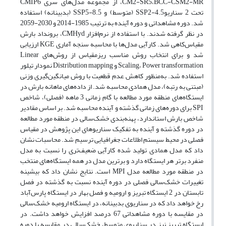
CM2-SR5،BCC-CSM2-MR، از مجموعه مدل‌های سری CMIP6
تحت 2 سناریوSSP2-4.5 (متوسط) و SSP5-8.5 (بدبینانه) استفاده
شد. دوره مشاهداتی و دوره آینده به ترتیب 1985-2014 و 2030-2059
در نظر گرفته شدند. با استفاده از نرم‌افزار CMHyd، برونداد بارش
مقیاس‌کاهی شد. کارآیی مدل‌ها با محاسبه سنجه آماری KGE ارزیابی
شد و برای انتخاب روش مناسب ریزمقیاس از روش‌های Linear
Scaling، Power transformation و Distribution mapping نمودار تیلور
استفاده شد. به‌منظور کاهش عدم قطعیت با روش میانگین‌گیری وزنی
(مبتنی به رتبه)، مدل همادی محاسبه شد. از داده‌های ماهانه بارش در
ایستگاه‌های منطقه مورد مطالعه با گام زمانی 3 ماهه (فصلی)، شاخص
SPI برای دوره‌های زمانی گذشته و آینده محاسبه شد. بر اساس مقادیر
شاخص بارش استاندارد، پهنه‌بندی خشک‌سالی در منطقه مورد مطالعه
در دوره گذشته و آینده به تفکیک سناریوهای این پژوهش در مقیاس
فصلی در محیط سیستم اطلاعات جغرافیایی ترسیم شد. محاسبات نشان
داد که مدل همادی تولید شده کارآیی ضعیف‌تری را نسبت به مدل‌
منفرد برتر هر ایستگاه دارد و برترین مدل در همه ایستگاه‌های منتخب
در منطقه مورد مطالعه مدل MPI است. نتایج نشان داد که بیشینه
تغییرات خشک‌سالی فصلی در دوره آینده نسبت به گذشته در فصل
تابستان در 2 ایستگاه تبریز و ارومیه و فصل بهار در ایستگاه پارس‌آباد
رخ خواهد داد که در سناریوی بدبینانه، در ایستگاه ارومیه خشک‌سالی
در مقایسه با دوره مشاهداتی 67 درصد افزایش خواهد داشت. در
ایستگاه تبریز نیز در سناریوی متوسط، خشک‌سالی در مقایسه با دوره