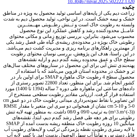
10.30467/nivar.2025.502222.1320
چکیده
زراعت دیم یکی از پایه‌های اساسی تولید محصول به ویژه در مناطق
خشک و نیمه خشک است. در این نواحی، تولید محصول دیم به شدت
وابسته به رطوبت خاک است و تــنش رطــوبتی مهــمتــرین
عامــل محدودکننده رشد و کاهش عملکرد این نوع محصول
محسوب می‌شود. بنابراین، بررسی توزیع زمانی و مکانی محتوای
رطوبتی خاک بویژه در محدوده‌ی ریشه‌ی گیاه طی فصل رشد یکی
از مهمترین راهکارهای برنامه ریزی و مدیریت کشت دیم می‌باشد.
در این راستا، هدف این پژوهش، بررسی نوسان محتوای رطوبت
سطح خاک و عمق محدوده ریشه گندم دیم و ارایه نقشه‌های
پهنه‌بندی تنش آبی برای این محصول در سناریوهای مختلف سال‌های
تر و خشک در محدوده استان قزوین می‌باشد که با استفاده از
محصول سطح 4 رطوبت خاک ماهواره SMAP برای اولین بار در
کشور انجام شد. برای این منظور، تعداد 22800 تصویر رستری از
داده‌های ساعتی این ماهواره طی دوره 7 ساله (1394 تا 1400) مورد
استفاده قرار گرفت. ارزیابی مقادیر رطوبت سطحی مستخرج از
این تصاویر با نقاط نمونه‌برداری میدانی رطوبت خاک در دو عمق cm
5-0 و cm 5-10 نشان از همخوانی دو سری این متغیر با مقدار RMSE
(m^3.m^(-3)) به ترتیب 09/0 و 08/0 داشت. به منظور تهیه لایه تنش
رطوبتی برای هر دهه طی فصل رشد گندم دیم، ابتدا، نقشه‌های
میانگین 10 روزه رطوبت خاک منطقه ریشه بدست آمده از SMAP
با لایه رستری رطوبت نقطه پژمردگی ترکیب و لایه‌های رطوبت آب
قابل دسترس و نهایتاً آب سهل الوصول بدست آمد. با کسر لایه آب