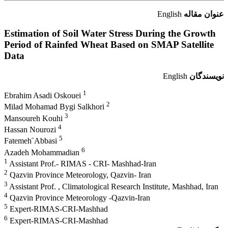
عنوان مقاله
English
Estimation of Soil Water Stress During the Growth
Period of Rainfed Wheat Based on SMAP Satellite
Data
نویسندگان
English
1
Ebrahim Asadi Oskouei
2
Milad Mohamad Bygi Salkhori
3
Mansoureh Kouhi
4
Hassan Nourozi
5
Fatemeh َAbbasi
6
Azadeh Mohammadian
1
Assistant Prof.- RIMAS - CRI- Mashhad-Iran
2
Qazvin Province Meteorology, Qazvin- Iran
3
Assistant Prof. , Climatological Research Institute, Mashhad, Iran
4
Qazvin Province Meteorology -Qazvin-Iran
5
Expert-RIMAS-CRI-Mashhad
6
Expert-RIMAS-CRI-Mashhad