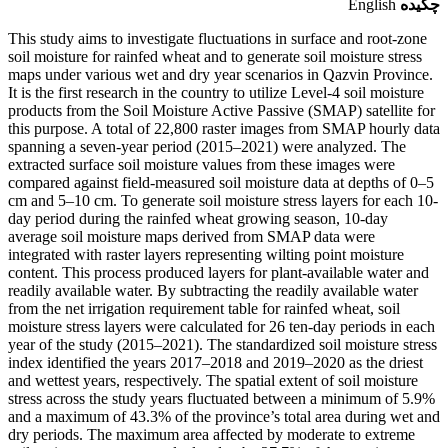
چکیده
English
This study aims to investigate fluctuations in surface and root-zone
soil moisture for rainfed wheat and to generate soil moisture stress
maps under various wet and dry year scenarios in Qazvin Province.
It is the first research in the country to utilize Level-4 soil moisture
products from the Soil Moisture Active Passive (SMAP) satellite for
this purpose. A total of 22,800 raster images from SMAP hourly data
spanning a seven-year period (2015–2021) were analyzed. The
extracted surface soil moisture values from these images were
compared against field-measured soil moisture data at depths of 0–5
cm and 5–10 cm. To generate soil moisture stress layers for each 10-
day period during the rainfed wheat growing season, 10-day
average soil moisture maps derived from SMAP data were
integrated with raster layers representing wilting point moisture
content. This process produced layers for plant-available water and
readily available water. By subtracting the readily available water
from the net irrigation requirement table for rainfed wheat, soil
moisture stress layers were calculated for 26 ten-day periods in each
year of the study (2015–2021). The standardized soil moisture stress
index identified the years 2017–2018 and 2019–2020 as the driest
and wettest years, respectively. The spatial extent of soil moisture
stress across the study years fluctuated between a minimum of 5.9%
and a maximum of 43.3% of the province’s total area during wet and
dry periods. The maximum area affected by moderate to extreme