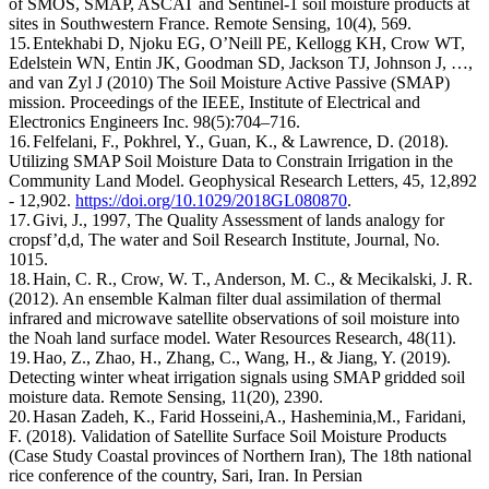
of SMOS, SMAP, ASCAT and Sentinel-1 soil moisture products at
sites in Southwestern France. Remote Sensing, 10(4), 569.
15.
Entekhabi D, Njoku EG, O’Neill PE, Kellogg KH, Crow WT,
Edelstein WN, Entin JK, Goodman SD, Jackson TJ, Johnson J, …,
and van Zyl J (2010) The Soil Moisture Active Passive (SMAP)
mission. Proceedings of the IEEE, Institute of Electrical and
Electronics Engineers Inc. 98(5):704–716.
16.
Felfelani, F., Pokhrel, Y., Guan, K., & Lawrence, D. (2018).
Utilizing SMAP Soil Moisture Data to Constrain Irrigation in the
Community Land Model. Geophysical Research Letters, 45, 12,892
- 12,902.
https://doi.org/10.1029/2018GL080870
.
17.
Givi, J., 1997, The Quality Assessment of lands analogy for
cropsf’d,d, The water and Soil Research Institute, Journal, No.
1015
.
18.
Hain, C. R., Crow, W. T., Anderson, M. C., & Mecikalski, J. R.
(2012). An ensemble Kalman filter dual assimilation of thermal
infrared and microwave satellite observations of soil moisture into
the Noah land surface model. Water Resources Research, 48(11).
19.
Hao, Z., Zhao, H., Zhang, C., Wang, H., & Jiang, Y. (2019).
Detecting winter wheat irrigation signals using SMAP gridded soil
moisture data. Remote Sensing, 11(20), 2390.
20.
Hasan Zadeh, K., Farid Hosseini,A., Hasheminia,M., Faridani,
F. (2018). Validation of Satellite Surface Soil Moisture Products
(Case Study Coastal provinces of Northern Iran), The 18th national
rice conference of the country,
Sari, Iran. In Persian