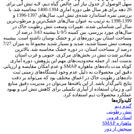
سهل الوصول از جدول نیاز آبی خالص گیاه دیم، لایه تنش آبی برای
26 دهه برای هر سال طی دوره آماری 1394-1400 محاسبه شد. با
بررسی نمره استاندارد شده‌ی تنش آبی، سال‌های 1397-1396 و
1399-1398 به ترتیب به عنوان سال‌های خشک‌ترین و مرطوب‌ترین
سال آبی شناسایی شدند. تغییرات وسعت تنش رطوبت خاک در
سال‌های مورد بررسی، بین کمینه 9/5 تا بیشینه 3/43 درصد از
مساحت استان بین دوره‌های تر و خشک نوسان داشته است. بیشینه
وسعت تنش نسبتاً شدید، شدید و بسیار شدید مجموعاً به میزان 7/27
درصد از مساحت استان، در دوره خشک محاسبه شد. بالاترین
مقادیر شدت تنش در بخش‌های مرکزی، جنوبی و غرب استان
بدست آمد. از جمله محدودیت‌های مهم این پژوهش، دوره آماری
کوتاه مدت داده‌های ماهواره SMAP و عدم امکان مقایسه و ارزیابی
دقیق این محصولات به دلیل عدم وجود ایستگاه‌های زمینی ثبت
داده‌های رطوبت خاک در اعماق مختلف بود که می‌تواند بر دقت
نتایج تاثیرگذار باشد. از این یافته‌ها می‌توان در مدیریت دقیق منابع
آبی و زمان استفاده از آبیاری تکمیلی برای کاهش تنش آبی و بهبود
عملکرد محصولات دیم استفاده کرد.
کلیدواژه‌ها
گندم دیم
تنش رطوبتی
استان قزوین
ماهواره SMAP
سنجش از دور