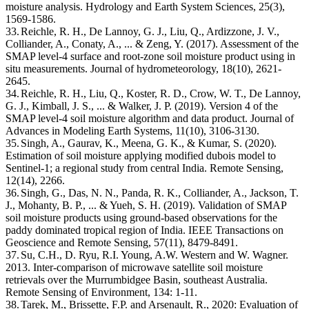
moisture analysis. Hydrology and Earth System Sciences, 25(3),
1569-1586.
33.
Reichle, R. H., De Lannoy, G. J., Liu, Q., Ardizzone, J. V.,
Colliander, A., Conaty, A., ... & Zeng, Y. (2017). Assessment of the
SMAP level-4 surface and root-zone soil moisture product using in
situ measurements. Journal of hydrometeorology, 18(10), 2621-
2645.
34.
Reichle, R. H., Liu, Q., Koster, R. D., Crow, W. T., De Lannoy,
G. J., Kimball, J. S., ... & Walker, J. P. (2019). Version 4 of the
SMAP level‐4 soil moisture algorithm and data product. Journal of
Advances in Modeling Earth Systems, 11(10), 3106-3130.
35.
Singh, A., Gaurav, K., Meena, G. K., & Kumar, S. (2020).
Estimation of soil moisture applying modified dubois model to
Sentinel-1; a regional study from central India. Remote Sensing,
12(14), 2266.
36.
Singh, G., Das, N. N., Panda, R. K., Colliander, A., Jackson, T.
J., Mohanty, B. P., ... & Yueh, S. H. (2019). Validation of SMAP
soil moisture products using ground-based observations for the
paddy dominated tropical region of India. IEEE Transactions on
Geoscience and Remote Sensing, 57(11), 8479-8491.
37.
Su, C.H., D. Ryu, R.I. Young, A.W. Western and W. Wagner.
2013. Inter-comparison of microwave
satellite soil moisture
retrievals over the Murrumbidgee Basin, southeast Australia.
Remote Sensing of
Environment, 134: 1-11.
38.
Tarek, M., Brissette, F.P. and Arsenault, R., 2020: Evaluation of