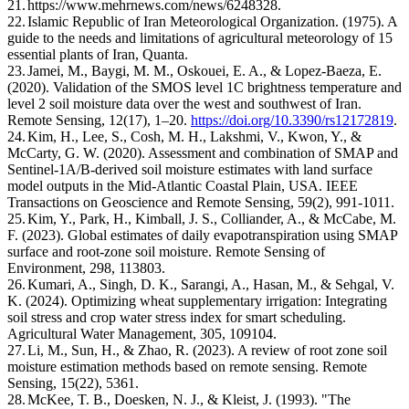
21.
https://www.mehrnews.com/news/6248328.
22.
Islamic Republic of Iran Meteorological Organization. (1975). A
guide to the needs and limitations of agricultural meteorology of 15
essential plants of Iran, Quanta.
23.
Jamei, M., Baygi, M. M., Oskouei, E. A., & Lopez-Baeza, E.
(2020). Validation of the SMOS level 1C brightness temperature and
level 2 soil moisture data over the west and southwest of Iran.
Remote Sensing, 12(17), 1–20.
https://doi.org/10.3390/rs12172819
.
24.
Kim, H., Lee, S., Cosh, M. H., Lakshmi, V., Kwon, Y., &
McCarty, G. W. (2020). Assessment and combination of SMAP and
Sentinel-1A/B-derived soil moisture estimates with land surface
model outputs in the Mid-Atlantic Coastal Plain, USA. IEEE
Transactions on Geoscience and Remote Sensing, 59(2), 991-1011.
25.
Kim, Y., Park, H., Kimball, J. S., Colliander, A., & McCabe, M.
F. (2023). Global estimates of daily evapotranspiration using SMAP
surface and root-zone soil moisture. Remote Sensing of
Environment, 298, 113803.
26.
Kumari, A., Singh, D. K., Sarangi, A., Hasan, M., & Sehgal, V.
K. (2024). Optimizing wheat supplementary irrigation: Integrating
soil stress and crop water stress index for smart scheduling.
Agricultural Water Management, 305, 109104.
27.
Li, M., Sun, H., & Zhao, R. (2023). A review of root zone soil
moisture estimation methods based on remote sensing. Remote
Sensing, 15(22), 5361.
28.
McKee, T. B., Doesken, N. J., & Kleist, J. (1993). "The