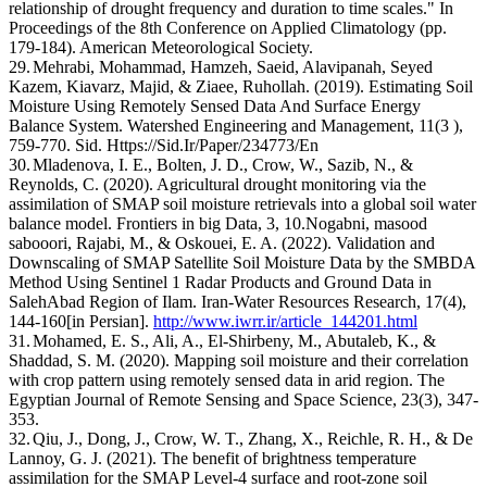
relationship of drought frequency and duration to time scales." In
Proceedings of the 8th Conference on Applied Climatology (pp.
179-184). American Meteorological Society.
29.
Mehrabi, Mohammad, Hamzeh, Saeid, Alavipanah, Seyed
Kazem, Kiavarz, Majid, & Ziaee, Ruhollah. (2019). Estimating Soil
Moisture Using Remotely Sensed Data And Surface Energy
Balance System. Watershed Engineering and Management, 11(3 ),
759-770. Sid. Https://Sid.Ir/Paper/234773/En
30.
Mladenova, I. E., Bolten, J. D., Crow, W., Sazib, N., &
Reynolds, C. (2020). Agricultural drought monitoring via the
assimilation of SMAP soil moisture retrievals into a global soil water
balance model. Frontiers in big Data, 3, 10.Nogabni, masood
sabooori, Rajabi, M., & Oskouei, E. A. (2022). Validation and
Downscaling of SMAP Satellite Soil Moisture Data by the SMBDA
Method Using Sentinel 1 Radar Products and Ground Data in
SalehAbad Region of Ilam. Iran-Water Resources Research, 17(4),
144-160[in Persian].
http://www.iwrr.ir/article_144201.html
31.
Mohamed, E. S., Ali, A., El-Shirbeny, M., Abutaleb, K., &
Shaddad, S. M. (2020). Mapping soil moisture and their correlation
with crop pattern using remotely sensed data in arid region. The
Egyptian Journal of Remote Sensing and Space Science, 23(3), 347-
353.
32.
Qiu, J., Dong, J., Crow, W. T., Zhang, X., Reichle, R. H., & De
Lannoy, G. J. (2021). The benefit of brightness temperature
assimilation for the SMAP Level-4 surface and root-zone soil