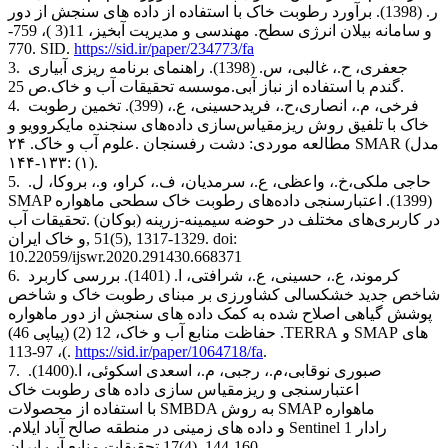
ر. (1398). برآورد رطوبت خاک با استفاده از داده های سنجش از دور
و سامانه بیلان انرژی سطح. مهندسی و مدیریت آبخیز، 11(3 )، 759-
770
. SID.
https://sid.ir/paper/234773/fa
جعفری، ح.، غالبی، س. (1398). راهنمای برنامه ریزی آبیاری
3.
گندم با استفاده از نباز آبی.موسسه تحقیقات آب و خاک.ص 25.
فرخی، م.، انصاری،ح.، فریدحسینی، ع.، (399). تخمین رطوبت
4.
خاک با تلفیق روش ریزمقیاس‌سازی داده‌های سنجنده مایکروویو و
مدل
SMAR (
مطالعه موردی: دشت رفسنجان
.
علوم آب و خاک. ۲۴
(۱) :۱۳۳-۱۴۴.
حاجی ملکی،خ.،
واعظی، ع.، سرمدیان، ف.،
کراو، و.، بروکا، ل.
5.
(1399). اعتبارسنجی داده‌های رطوبت خاک سطحی ماهواره
SMAP
در کاربری‌های مختلف در حوضه سیمینه-زرینه (بوکان)
.
تحقیقات آب
, 51(5), 1317-1329. doi:
و خاک ایران
10.22059/ijswr.2020.291430.668371
کرموند، ع.، حسینی، ع.، شرافتی، ا. (1401). بررسی کاربرد
6.
شاخص جدید خشکسالی کشاورزی بر مبنای رطوبت خاک و شاخص
پوشش گیاهی اصلاح شده به کمک داده های سنجش از دور ماهواره
های
SMAP
و
TERRA
. حفاظت منابع آب و خاک، 12 (2) (پیاپی 46)
)، 97-113.
https://sid.ir/paper/1064718/fa
.
صبوری نوقابی،م.،
رجبی، م.، اسعدی اسکوئی، ا.(1400).
7.
اعتبارسنجی و ریزمقیاس سازی داده های رطوبت خاک
ماهواره
SMAP
به روش
SMBDA
با استفاده از محصولات
رادار
Sentinel 1
و داده های زمینی در منطقه صالح آباد ایلام
.
.
17(4), 144-160.
تحقیقات منابع آب ایران