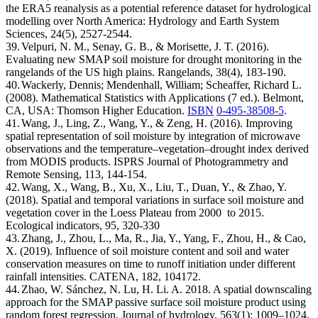
the ERA5 reanalysis as a potential reference dataset for hydrological
modelling over North America: Hydrology and Earth System
Sciences, 24(5), 2527-2544.
39.
Velpuri, N. M., Senay, G. B., & Morisette, J. T. (2016).
Evaluating new SMAP soil moisture for drought monitoring in the
rangelands of the US high plains. Rangelands, 38(4), 183-190.
40.
Wackerly, Dennis; Mendenhall, William; Scheaffer, Richard L.
(2008). Mathematical Statistics with Applications (7 ed.). Belmont,
CA, USA: Thomson Higher Education.
ISBN
0-495-38508-5
.
41.
Wang, J., Ling, Z., Wang, Y., & Zeng, H. (2016). Improving
spatial representation of soil moisture by integration of microwave
observations and the temperature–vegetation–drought index derived
from MODIS products. ISPRS Journal of Photogrammetry and
Remote Sensing, 113, 144-154.
42.
Wang, X., Wang, B., Xu, X., Liu, T., Duan, Y., & Zhao, Y.
(2018). Spatial and temporal variations in surface soil moisture and
vegetation cover in the Loess Plateau from 2000
to 2015.
Ecological indicators, 95, 320-330
43.
Zhang, J., Zhou, L., Ma, R., Jia, Y., Yang, F., Zhou, H., & Cao,
X. (2019). Influence of soil moisture content and soil and water
conservation measures on time to runoff initiation under different
rainfall intensities. CATENA, 182, 104172.
44.
Zhao, W. Sánchez, N. Lu, H. Li. A. 2018. A spatial downscaling
approach for the SMAP passive surface soil moisture product using
random forest regression. Journal of hydrology. 563(1): 1009–1024.