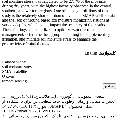
soil moisture stress was calculated to be 27.7% of the province
during dry years, with the highest intensity observed in the central,
southern, and western regions. One of the key limitations of this
study is the relatively short duration of available SMAP satellite data
and the lack of ground-based soil moisture monitoring stations at
various depths, which could impact the accuracy of the results.
These findings can be utilized to optimize water resource
management, determine the appropriate timing for supplementary
irrigation, and mitigate soil moisture stress to enhance the
productivity of rainfed crops.
کلیدواژه‌ها
English
Rainfed wheat
soil moisture stress
SMAP satellite
Qazvin
remote sensing
مراجع
اسعدی اسکویی، ا.،
گودرزی، ل.، هلالی، ج.
. (1401)
بررسی
1.
تغییرات مکانی و زمانی رطوبت خاک سطحی در ایران با استفاده از
doi:
نیوار، (117-116) 46، 27-14.
محصول
SMAP L4.
،
10.30467/nivar.2022.315991.1206
محرابی، م.، حمزه، س.، علوی پناه،ک.، کیاورزمقدم، م.، ضیائی،
2.