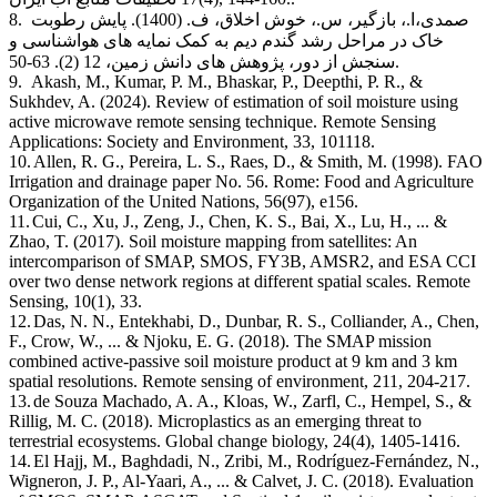
صمدی،ا.، بازگیر، س.، خوش اخلاق، ف. (1400). پایش رطوبت
8.
خاک در مراحل رشد گندم دیم به کمک نمایه های هواشناسی و
سنجش از دور، پژوهش های دانش زمین، 12 (2). 63-50.
9.
Akash, M., Kumar, P. M., Bhaskar, P., Deepthi, P. R., &
Sukhdev, A. (2024). Review of estimation of soil moisture using
active microwave remote sensing technique. Remote Sensing
Applications: Society and Environment, 33, 101118.
10.
Allen, R. G., Pereira, L. S., Raes, D., & Smith, M. (1998). FAO
Irrigation and drainage paper No. 56. Rome: Food and Agriculture
Organization of the United Nations, 56(97), e156.
11.
Cui, C., Xu, J., Zeng, J., Chen, K. S., Bai, X., Lu, H., ... &
Zhao, T. (2017). Soil moisture mapping from satellites: An
intercomparison of SMAP, SMOS, FY3B, AMSR2, and ESA CCI
over two dense network regions at different spatial scales. Remote
Sensing, 10(1), 33.
12.
Das, N. N., Entekhabi, D., Dunbar, R. S., Colliander, A., Chen,
F., Crow, W., ... & Njoku, E. G. (2018). The SMAP mission
combined active-passive soil moisture product at 9 km and 3 km
spatial resolutions. Remote sensing of environment, 211, 204-217.
13.
de Souza Machado, A. A., Kloas, W., Zarfl, C., Hempel, S., &
Rillig, M. C. (2018). Microplastics as an emerging threat to
terrestrial ecosystems. Global change biology, 24(4), 1405-1416.
14.
El Hajj, M., Baghdadi, N., Zribi, M., Rodríguez-Fernández, N.,
Wigneron, J. P., Al-Yaari, A., ... & Calvet, J. C. (2018). Evaluation