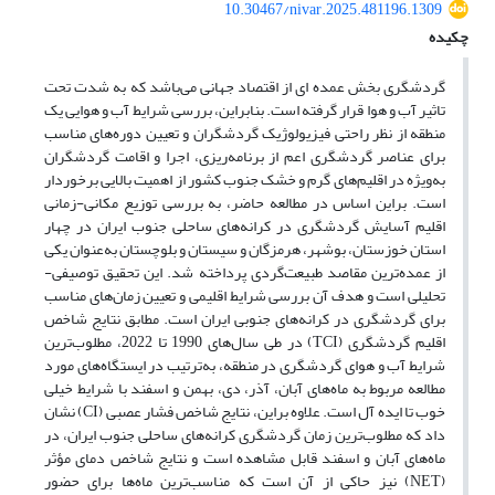
10.30467/nivar.2025.481196.1309
چکیده
گردشگری بخش عمده ای از اقتصاد جهانی می‌باشد که به شدت تحت
تاثیر آب و هوا قرار گرفته است. بنابراین، بررسی شرایط آب و هوایی یک
منطقه از نظر راحتی ‏فیزیولوژیک گردشگران و تعیین دوره‌های مناسب
برای عناصر گردشگری اعم از برنامه‌ریزی، اجرا و اقامت گردشگران
به‌ویژه در ‏اقلیم‌های گرم و خشک جنوب کشور از اهمیت بالایی برخوردار
است. براین اساس در مطالعه حاضر، به بررسی توزیع ‏مکانی-زمانی
اقلیم آسایش گردشگری در کرانه‌های ساحلی جنوب ایران در چهار
استان خوزستان، بوشهر، هرمزگان و سیستان و بلوچستان به‌عنوان ‏یکی
از عمده‌ترین مقاصد طبیعت‌گردی پرداخته شد.‏ این تحقیق توصیفی-
تحلیلی است و هدف آن بررسی شرایط اقلیمی و تعیین زمان‌های مناسب
برای گردشگری در کرانه‌های جنوبی ایران است. مطابق نتایج شاخص
اقلیم گردشگری (TCI) در طی سال‌های 1990 تا 2022، مطلوب‌ترین
شرایط آب و ‏هوای گردشگری در منطقه، به‌ترتیب در ایستگاه‌های مورد
مطالعه مربوط به ‏ماه‌های آبان، آذر، دی، بهمن و ‏اسفند با شرایط خیلی
خوب تا ایده آل است.‏‎ ‎علاوه براین، نتایج شاخص فشار عصبی (CI) نشان
داد که مطلوب‌ترین زمان ‏گردشگری کرانه‌های ساحلی جنوب ایران، در
ماه‌های آبان و اسفند قابل ‏مشاهده است و نتایج شاخص دمای مؤثر
(NET) ‏نیز حاکی از آن است که مناسب‌ترین ماه‌ها برای حضور