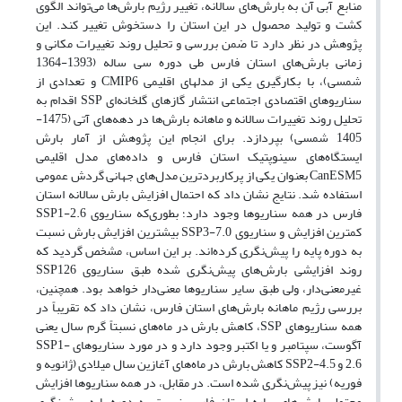
منابع آبی آن به بارش‌های سالانه، تغییر رژیم بارش‌ها می‌تواند الگوی
کشت و تولید محصول در این استان را دستخوش تغییر کند. این
پژوهش در نظر دارد تا ضمن بررسی و تحلیل روند تغییرات مکانی و
زمانی بارش‌های استان فارس طی دوره سی ساله (1393-1364
شمسی)، با بکارگیری یکی از مدلهای‌ اقلیمی CMIP6 و تعدادی از
سناریوهای اقتصادی اجتماعی انتشار گازهای گلخانه‌ای SSP اقدام به
تحلیل روند تغییرات سالانه و ماهانه بارش‌ها در دهه‌های آتی (1475-
1405 شمسی) بپردازد. برای انجام این پژوهش از آمار بارش
ایستگاه‌های سینوپتیک استان فارس و داده‌های مدل اقلیمی
CanESM5 بعنوان یکی از پرکاربردترین مدل‌های جهانی گردش عمومی
استفاده شد. نتایج نشان داد که احتمال افزایش بارش سالانه استان
فارس در همه سناریوها وجود دارد؛ بطوری‌که سناریوی SSP1-2.6
کمترین افزایش و سناریوی SSP3-7.0 بیشترین افزایش بارش نسبت
به دوره پایه را پیش‌نگری کرده‌اند. بر این اساس، مشخص گردید که
روند افزایشی بارش‌های‌ پیش‌نگری شده طبق سناریوی SSP126
غیرمعنی‌دار، ولی طبق سایر سناریوها معنی‌دار خواهد بود. همچنین،
بررسی رژیم ماهانه بارش‌های استان فارس، نشان داد که تقریباً در
همه سناریوهای SSP، کاهش بارش در ماه‌های نسبتاً گرم سال یعنی
آگوست، سپتامبر و یا اکتبر وجود دارد و در مورد سناریوهای SSP1-
2.6 و SSP2-4.5 کاهش بارش در ماه‌های آغازین سال میلادی (ژانویه و
فوریه) نیز پیش‌نگری شده است. در مقابل، در همه سناریوها افزایش
محتمل بارش‌های بهاره استان فارس نسبت به دوره پایه پیش‌نگری