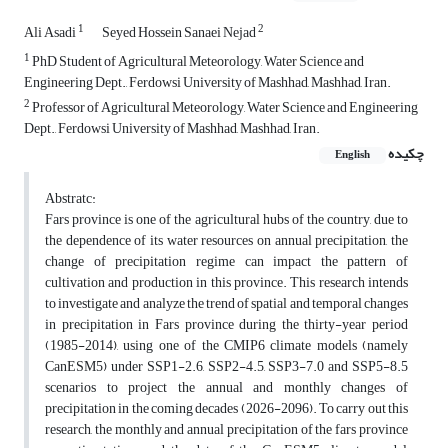
1
2
Ali Asadi
Seyed Hossein Sanaei Nejad
1
PhD Student of Agricultural Meteorology, Water Science and
Engineering Dept., Ferdowsi University of Mashhad, Mashhad, Iran.
2
Professor of Agricultural Meteorology, Water Science and Engineering
Dept., Ferdowsi University of Mashhad, Mashhad, Iran.
چکیده
English
Abstratc:
Fars province is one of the agricultural hubs of the country, due to
the dependence of its water resources on annual precipitation, the
change of precipitation regime can impact the pattern of
cultivation and production in this province. This research intends
to investigate and analyze the trend of spatial and temporal changes
in precipitation in Fars province during the thirty-year period
(1985-2014), using one of the CMIP6 climate models (namely
CanESM5) under SSP1-2.6, SSP2-4.5, SSP3-7.0 and SSP5-8.5
scenarios to project the annual and monthly changes of
precipitation in the coming decades (2026-2096). To carry out this
research, the monthly and annual precipitation of the fars province