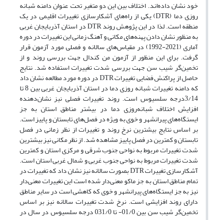
خود نشان داده‌اند. اختلاف بین این دو متغیر تحت عنوان دامنه شبانه
روزی دما (DTR) یکی از راه‌های آشکارسازی تغییرات اقلیمی در یک
منطقه است. لذا در این پژوهش روند DTR در استان آذربایجان غربی
به منظور نشان دادن پهنه‌های مکانی و آهنگ زمانی این تغییرات در دوره
آماری (2021-1992) در مقیاس‌های سالانه و فصلی مورد آزمون قرار
گرفت. برای این منظور از آزمون من کندال جهت بررسی روند و از
تخمین‌گر شیب سن جهت بررسی شدت تغییرات استفاده شد. نتایج
حاصل از پراکنش فضایی تغییرات DTR در دوره مورد مطالعه نشان داد
که دامنه تغییرات شبانه روزی دما در استان آذربایجان غربی بین 8 تا
3/14درجه سلسیوس است. روند تغییرات فصلی نیز نشان‌دهنده‌
افزایش اختلاف شبانه‌روزی دما در بیشتر مناطق استان به جز
ایستگاه‌های پیرانشهر و خوی به ویژه در فصل‌های تابستان و پاییز است.
بر اساس نتایج بیشترین نرخ روند و تغییرات از نظر زمانی در فصل
تابستان و کمترین در فصل پاییز مشاهده شد. از نظر مکانی نیز بیشترین
شدت تغییرات مربوط به نواحی جنوب شرقی و مرکزی استان و کمترین
شدت تغییرات مربوط به نواحی جنوب غربی و شمال غربی استان است.
آشکارسازی تغییرات DTR بصورت سالانه نیز نشان داد که تغییرات در
تمام مناطق استان به جز ماکو معنی‌دار شده است این تغییرات معنی‌دار
نیز به جز ایستگاه‌های پیرانشهر و خوی که کاهشی است در سایر مناطق
دارای روند افزایشی است. نرخ شدت تغییرات سالانه نیز بر اساس
تخمین‌گر شیب سن بین 01/0- تا 031/0 درجه سلسیوس در سال در