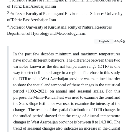
Professor, Faculty of Planning and Environmental Sciences, University
of Tabriz, East Azerbaijan, Iran
3
Professor, Faculty of Planning and Environmental Sciences, University
of Tabriz, East Azerbaijan, Iran
4
Professor, University of Kurdistan, Faculty of Natural Resources,
Department of Hydrology and Meteorology, Iran.
چکیده
English
In the past few decades, minimum and maximum temperatures
have shown different behaviors. The difference between these two
variables, known as the diurnal temperature range (DTR), is one
way to detect climate change in a region. Therefore, in this study,
the DTR trend in West Azerbaijan province was examined in order
to show the spatial and temporal of these changes in the statistical
period (1992-2021) on annual and seasonal scales. For this
purpose, the Mann-Kendall test was used to examine the trend, and
the Sen's Slope Estimator was used to examine the intensity of the
changes. The results of the spatial distribution of DTR changes in
the studied period showed that the range of diurnal temperature
changes in West Azerbaijan province is between 8 to 14.3 0C. The
trend of seasonal changes also indicates an increase in the diurnal