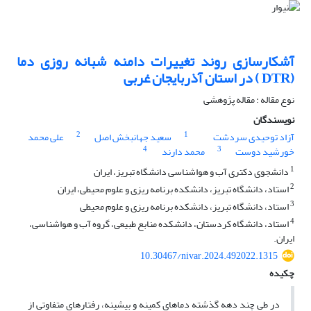
آشکارسازی روند تغییرات دامنه شبانه روزی دما
(DTR ) در استان آذربایجان غربی
نوع مقاله : مقاله پژوهشی
نویسندگان
2
1
آزاد توحیدی سردشت
سعید جهانبخش اصل
علی محمد
4
3
خورشید دوست
محمد دارند
1
دانشجوی دکتری آب و هواشناسی دانشگاه تبریز، ایران
2
استاد، دانشگاه تبریز، دانشکده برنامه ریزی و علوم محیطی، ایران
3
استاد، دانشگاه تبریز، دانشکده برنامه ریزی و علوم محیطی
4
استاد، دانشگاه کردستان، دانشکده منابع طبیعی، گروه آب و هواشناسی،
ایران.
10.30467/nivar.2024.492022.1315
چکیده
در طی چند دهه گذشته دماهای کمینه و بیشینه، رفتارهای متفاوتی از