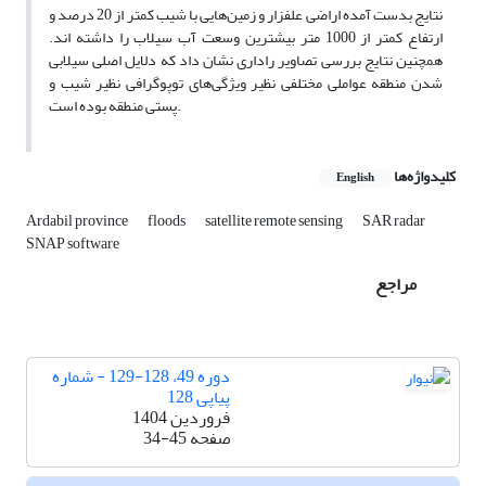
نتایج بدست آمده اراضی علفزار و زمین‌هایی با شیب کمتر از 20 درصد و
ارتفاع کمتر از 1000 متر بیشترین وسعت آب سیلاب را داشته اند.
همچنین نتایج بررسی تصاویر راداری نشان داد که دلایل اصلی سیلابی
شدن منطقه عواملی مختلفی نظیر ویژگی‌های توپوگرافی نظیر شیب و
پستی منطقه بوده است.
کلیدواژه‌ها
English
Ardabil province
floods
satellite remote sensing
SAR radar
SNAP software
مراجع
دوره 49، 128-129 - شماره
پیاپی 128
فروردین 1404
صفحه
34-45