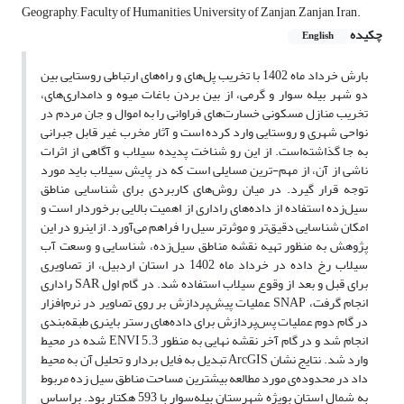
Geography, Faculty of Humanities, University of Zanjan, Zanjan, Iran.
چکیده
English
بارش خرداد ماه 1402 با تخریب پل‌های و راه‌های ارتباطی روستایی بین
دو شهر بیله سوار و گرمی، از بین بردن باغات میوه و دامداری‌های،
تخریب منازل مسکونی خسارت‌های فراوانی را به اموال و جان مردم در
نواحی شهری و روستایی وارد کرده است و آثار مخرب غیر قابل جبرانی
به جا گذاشته‌است. از این رو شناخت پدیده سیلاب و آگاهی از اثرات
ناشی از آن، از مهم-ترین مسایلی است که در پایش سیلاب باید مورد
توجه قرار گیرد. در میان روش‌های کاربردی برای شناسایی مناطق
سیل‌زده استفاده از داده‌های راداری از اهمیت بالایی برخوردار است و
امکان شناسایی دقیق‌تر و موثرتر سیل را فراهم می‌آورد. از اینرو در این
پژوهش به منظور تهیه نقشه مناطق سیل‌زده، شناسایی و وسعت آب
سیلاب رخ داده در خرداد ماه 1402 در استان اردبیل، از تصاویری
راداری SAR برای قبل و بعد از وقوع سیلاب استفاده شد. در گام اول
عملیات پیش‌پردازش بر روی تصاویر در نرم‌افزار SNAP انجام گرفت،
در گام دوم عملیات پس‌پردازش برای داده‌های رستر باینری طبقه‌بندی
شده در محیط ENVI 5.3 انجام شد و در گام آخر نقشه نهایی به منظور
تبدیل به فایل بردار و تحلیل آن به محیط ArcGIS وارد شد. نتایج نشان
داد در محدوده‌ی مورد مطالعه بیشترین مساحت مناطق سیل زده مربوط
به شمال استان بویژه شهرستان بیله‌سوار با 593 هکتار بود. براساس