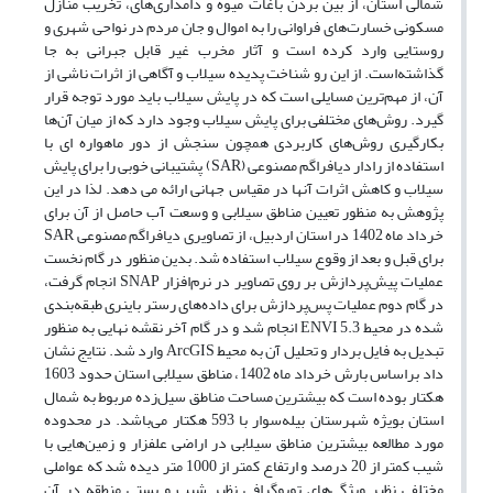
شمالی استان، از بین بردن باغات میوه و دامداری‌های، تخریب منازل
مسکونی خسارت‌های فراوانی را به اموال و جان مردم در نواحی شهری و
روستایی وارد کرده است و آثار مخرب غیر قابل جبرانی به جا
گذاشته‌است. از این رو شناخت پدیده سیلاب و آگاهی از اثرات ناشی از
آن، از مهم‌ترین مسایلی است که در پایش سیلاب باید مورد توجه قرار
گیرد. روش‌های مختلفی برای پایش سیلاب وجود دارد که از میان آن‌ها
بکارگیری روش‌های کاربردی همچون سنجش از دور ماهواره ای با
استفاده از رادار دیافراگم مصنوعی (SAR) پشتیبانی خوبی را برای پایش
سیلاب و کاهش اثرات آنها در مقیاس جهانی ارائه می دهد. لذا در این
پژوهش به منظور تعیین مناطق سیلابی و وسعت آب حاصل از آن برای
خرداد ماه 1402 در استان اردبیل، از تصاویری دیافراگم مصنوعی SAR
برای قبل و بعد از وقوع سیلاب استفاده شد. بدین منظور در گام نخست
عملیات پیش‌پردازش بر روی تصاویر در نرم‌افزار SNAP انجام گرفت،
در گام دوم عملیات پس‌پردازش برای داده‌های رستر باینری طبقه‌بندی
شده در محیط ENVI 5.3 انجام شد و در گام آخر نقشه نهایی به منظور
تبدیل به فایل بردار و تحلیل آن به محیط ArcGIS وارد شد. نتایج نشان
داد براساس بارش خرداد ماه 1402، مناطق سیلابی استان حدود 1603
هکتار بوده است که بیشترین مساحت مناطق سیل‌زده مربوط به شمال
استان بویژه شهرستان بیله‌سوار با 593 هکتار می‌باشد. در محدوده
مورد مطالعه بیشترین مناطق سیلابی در اراضی علفزار و زمین‌هایی با
شیب کمتر از 20 درصد و ارتفاع کمتر از 1000 متر دیده شد که عواملی
مختلفی نظیر ویژگی‌های توپوگرافی نظیر شیب و پستی منطقه در آن