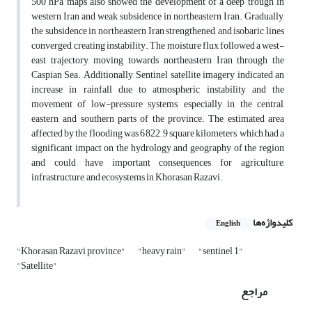
500 hPa maps also showed the development of a deep trough in
western Iran and weak subsidence in northeastern Iran. Gradually,
the subsidence in northeastern Iran strengthened, and isobaric lines
converged, creating instability. The moisture flux followed a west-
east trajectory, moving towards northeastern Iran through the
Caspian Sea. Additionally, Sentinel satellite imagery indicated an
increase in rainfall due to atmospheric instability and the
movement of low-pressure systems, especially in the central,
eastern, and southern parts of the province. The estimated area
affected by the flooding was 6,822.9 square kilometers, which had a
significant impact on the hydrology and geography of the region
and could have important consequences for agriculture,
infrastructure, and ecosystems in Khorasan Razavi.
کلیدواژه‌ها
English
"Khorasan Razavi province"
"heavy rain"
"sentinel 1"
"Satellite"
مراجع