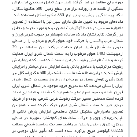
دوره برای مطالعه در نظر گرفته شد. جهت تحلیل همدیدی این بارش
سنگین از نقشه های روزانه تراز های سطح زمین، 500 هکتوپاسکال،
امگا، چرخندگی و وزش رطوبتی تراز 850 هکتوپاسکال استفاده شد.
داده‌های مربوط به تعیین مناطق دارای سیل نیز با استفاده از تصاویر
ماهواره سنتینل در محیط گوگل ارث انجین تهیه و مورد تجزیه و تحلیل
قرار گرفت. نتایج نشان داد که سامانه کم‌فشار در جنوب شرقی ایران و
شمال غرب پاکستان با حرکت خود هوای گرم و مرطوب را از مناطق
جنوبی به شمال شرق ایران هدایت ‌می‌کند. این سامانه در 29
اردیبهشت 1403 هوای مرطوب را به سمت شمال شرق ایران هدایت
کرده، و باعث افزایش رطوبت در این منطقه شده است که این افزایش
رطوبت در ترکیب با دماهای بالاتر، باعث افزایش دمای بیشتر و افزایش
بارش شدید در این منطقه شده است. نقشه تراز 500 هکتوپاسکال نیز
شکل گیری ناوه‌ای عمیق در غرب ایران و فرود ضعیف در شمال شرق
ایران را نشان می‌دهد که به تدریج فرود موجود در شمال شرق ایران
قوی‌تر شده و خطوط هم ارتفاع به هم نزدیک شدند و ناپایداری ایجاد
کرده است همچنین مسیر حرکت رطوبت غربی شرقی_بوده و از طریق
دریای خزر به سمت شمال شرق ایران حرکت کرده است. همچنین
تصاویر ماهواره‌ای سنتینل نشان دهنده‌ی افزایش بارش ناشی از
ناپایداری‌های جوی و حرکت سامانه‌های کم‌فشار؛ به‌ویژه در مناطق
مرکزی، شرق و جنوبی استان می‌باشد. مساحت محاسبه شده‌ی سیلاب
6822.9 کیلومتر مربع برآورد شده است که تأثیر قابل توجهی بر
هیدرولوژی و جغرافیای منطقه داشته است و می‌تواند پیامدهای مهمی