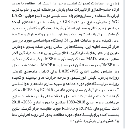
زیادی در مطالعات تغییرات اقلیمی برخوردار است. این مطالعه با هدف
ارائه چشم-اندازی از تغییرات دما و بارش در منطقه غرب و جنوب غرب
ایران با استفاده از سناریوهای واداشت تابشی مولد آب و هوایی LARS-
WG و نمایش نتایج در محیط GIS می باشد تا در دهه‌های آینده
برنامه‌ریزهای کلانی به منظور اتخاذ روش‌های سازگار و کاهش پیامدهای
گرمایش جهانی انجام شود. بدین منظور مقادیر روزانه بارش، بیشینه
دما، کمینه دما و ساعات آفتابی 34 ایستگاه هواشناسی مورد بررسی
قرار گرفت. اقلیم این ایستگاه‌ها بر اساس روش طبقه بندی دومارتن
تعیین و از معیارهای اندازه گیری خطای پیش بینی همانند میانگین قدر
مطلق انحرافات MAD ، میانگین مجذور خطا MSE ، جذر میانگین مجذور
خطا RMSE و درصد میانگین قدر مطلق خطا MAPE استفاده شد. مدل
ریز مقیاس نمایی آماری LARS-WG برای تحلیل داده‌های تاریخی
روزانه بارش، تابش خورشیدی و درجه حرارت های بیشینه و کمینه
روزانه در ایستگاه‌های مورد مطالعه و شبیه سازی داده‌های هواشناسی
آینده با در نظرگرفتن سناریوهای اقلیمی RCP4.5 و RCP8.5 به کار
گرفته شد. نتایج نشان داد که مدل با دقت بالایی قادر به شبیه سازی
می‌باشد. دوره آماری 2018-1980 میلادی با دوره آماری 2038- 2018
تحت سناریو‌های RCP4.5 و RCP8.5 مورد مقایسه قرار گرفت؛ نتایج
بدست آمده برای ایستگاه‌های مورد مطالعه، بطور کلی روند افزایش دما
و کاهش میزان بارش را نشان داد.