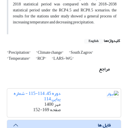
2018 statistical period was compared with the 2018-2038
statistical period under the RCP4.5 and RCP8.5 scenarios; the
results for the stations under study showed a general process of
increasing temperature and decreasing precipitation.
کلیدواژه‌ها
English
"Precipitation"
"Climate change"
"South Zagros"
"Temperature"
"RCP"
"LARS-WG"
مراجع
دوره 45، 114-115 - شماره
پیاپی 114
مهر 1400
صفحه
152-169
فایل ها