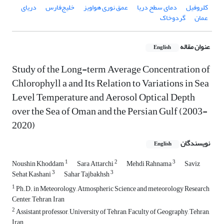
کلروفیل
دمای سطح دریا
عمق نوری هواویز
خلیج‌فارس
دریای
عمان
گردوخاک
عنوان مقاله
English
Study of the Long-term Average Concentration of
Chlorophyll a and Its Relation to Variations in Sea
Level Temperature and Aerosol Optical Depth
over the Sea of Oman and the Persian Gulf (2003-
2020)
نویسندگان
English
1
2
3
Noushin Khoddam
Sara Attarchi
Mehdi Rahnama
Saviz
3
3
Sehat Kashani
Sahar Tajbakhsh
1
Ph.D. in Meteorology, Atmospheric Science and meteorology Research
Center, Tehran, Iran
2
Assistant professor, University of Tehran, Faculty of Geography, Tehran,
Iran