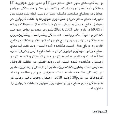
و به کمیت‌های نظیر دمای سطح دریا[1] و عمق نوری هواویزها[2]
بستگی دارد؛ همچنین دارای تغییرات فصلی است و همبستگی بین این
عوامل در عمق­های متفاوت، مختلف است. بررسی رابطه بلند مدت بین
تغییرات دمای سطح دریا و عمق نوری هواویزها با غلظت کلروفیل در
سواحل خلیج فارس و دریای عمان با استفاده از محصولات روزانه
MODIS در بازه زمانی 2003 تا 2020 نشان می دهد در نواحی سواحلی
که دارای عمق آب کمتری است، همبستگی بیشتر است. بیشترین میزان
همبستگی در نواحی جنوبی خلیج فارس که کم‌عمق­ترین منطقه در خلیج
فارس و دریای عمان است، مشاهده شده است. روند تغییرات دمای
سطح دریا و عمق نوری هواویز در دو منطقه خلیج فارس و دریای عمان،
مشابه است و مقادیر بیشینه آن در فصل تابستان و کمینه آن در
زمستان مشاهده شده است. این روند فصلی در غلظت کلروفیل
معکوس است؛ به‌طوری‌که کمترین مقادیر در تابستان و بیشترین مقادیر
در زمستان مشاهده شده است. همچنین بررسی مطالعه رخداد
گردوخاک در تاریخ30 ژوئیه 2018 احتمال وجود تأخیر زمانی در
همبستگی دمای سطح دریا و عمق نوری هواویز با غلطت کلروفیل را
نشان داد.
کلیدواژه‌ها