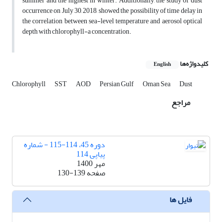
summer and the highest in winter. Additionally, the study of dust
occurrence on July 30, 2018, showed the possibility of time delay in
the correlation between sea-level temperature and aerosol optical
depth with chlorophyll-a concentration.
کلیدواژه‌ها
English
Chlorophyll
SST
AOD
Persian Gulf
Oman Sea
Dust
مراجع
دوره 45، 114-115 - شماره
پیاپی 114
مهر 1400
صفحه
130-139
فایل ها