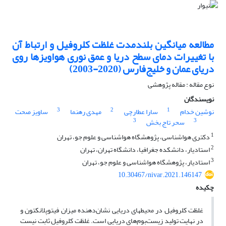
مطالعه میانگین بلندمدت غلظت کلروفیل و ارتباط آن
با تغییرات دمای سطح دریا و عمق نوری هواویزها روی
دریای عمان و خلیج‌فارس (2020-2003)
نوع مقاله : مقاله پژوهشی
نویسندگان
3
2
1
نوشین خدام
سارا عطارچی
مهدی رهنما
ساویز صحت
3
3
سحر تاج بخش
1
دکتری هواشناسی، پژوهشگاه هواشناسی و علوم جو، تهران
2
استادیار، دانشکده جغرافیا، دانشگاه تهران، تهران
3
استادیار، پژوهشگاه هواشناسی و علوم جو، تهران
10.30467/nivar.2021.146147
چکیده
غلظت کلروفیل در محیط­های دریایی نشان‌دهنده میزان فیتوپلانکتون و
در نهایت تولید زیست‌بوم‌های دریایی است. غلظت کلروفیل ثابت نیست